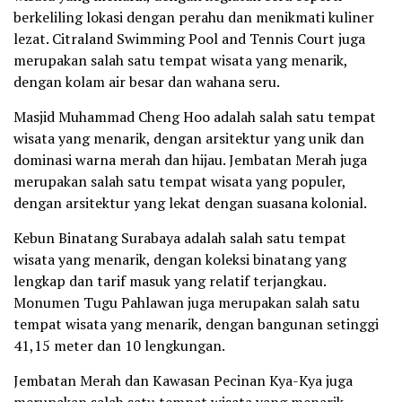
berkeliling lokasi dengan perahu dan menikmati kuliner
lezat. Citraland Swimming Pool and Tennis Court juga
merupakan salah satu tempat wisata yang menarik,
dengan kolam air besar dan wahana seru.
Masjid Muhammad Cheng Hoo adalah salah satu tempat
wisata yang menarik, dengan arsitektur yang unik dan
dominasi warna merah dan hijau. Jembatan Merah juga
merupakan salah satu tempat wisata yang populer,
dengan arsitektur yang lekat dengan suasana kolonial.
Kebun Binatang Surabaya adalah salah satu tempat
wisata yang menarik, dengan koleksi binatang yang
lengkap dan tarif masuk yang relatif terjangkau.
Monumen Tugu Pahlawan juga merupakan salah satu
tempat wisata yang menarik, dengan bangunan setinggi
41,15 meter dan 10 lengkungan.
Jembatan Merah dan Kawasan Pecinan Kya-Kya juga