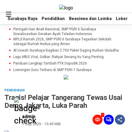
Surabaya Raya
Surabaya Raya
Pendidikan
Pendidikan
Beasiswa dan Lomba
Beasiswa dan Lomba
Loker
Loker
Peringati Hari Anak Nasional, SMP PGRI 6 Surabaya
Sosialisasikan Gerakan Ayah Teladan Indonesia
MPLS Ramah 2026, SMP PGRI 6 Surabaya Tegaskan Sekolah
sebagai Rumah Kedua yang Aman
Al Uswah Surabaya Bagikan 2.700 Paket Daging Kurban Iduladha
Lagu MBG Viral, Golkar: Rakyat Senang itu Yang Penting
Panduan Lengkap Tambah PTK Dapodik 2026
Lowongan Guru Terbaru di SMP PGRI 1 Surabaya
PENDIDIKAN
Tragis! Pelajar Tangerang Tewas Usai
Demo Jakarta, Luka Parah
7
admin
1 Sep 2025 - 15:49 WIB