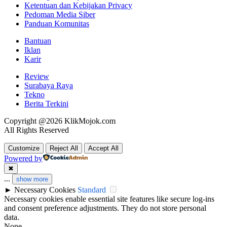
Ketentuan dan Kebijakan Privacy
Pedoman Media Siber
Panduan Komunitas
Bantuan
Iklan
Karir
Review
Surabaya Raya
Tekno
Berita Terkini
Copyright @2026 KlikMojok.com
All Rights Reserved
Customize
Reject All
Accept All
Powered by
✖
...
show more
►
Necessary Cookies
Standard
Necessary cookies enable essential site features like secure log-ins
and consent preference adjustments. They do not store personal
data.
None