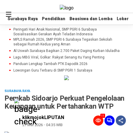
Surabaya Raya
Surabaya Raya
Pendidikan
Pendidikan
Beasiswa dan Lomba
Beasiswa dan Lomba
Loker
Loker
Peringati Hari Anak Nasional, SMP PGRI 6 Surabaya
Sosialisasikan Gerakan Ayah Teladan Indonesia
MPLS Ramah 2026, SMP PGRI 6 Surabaya Tegaskan Sekolah
sebagai Rumah Kedua yang Aman
Al Uswah Surabaya Bagikan 2.700 Paket Daging Kurban Iduladha
Lagu MBG Viral, Golkar: Rakyat Senang itu Yang Penting
Panduan Lengkap Tambah PTK Dapodik 2026
Lowongan Guru Terbaru di SMP PGRI 1 Surabaya
SURABAYA RAYA
Pemkab Sidoarjo Perkuat Pengelolaan
Keuangan untuk Pertahankan WTP
11
klikmojokLIPUTAN
27 Mei 2026 - 04:35 WIB