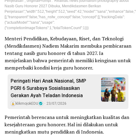
Penjelasan","originalPrompt":"Realistic news journalism photography about
Nasib Guru Honorer 2027 Dibuka, Mendikdasmen Berikan
Penjelasan","width":512,"height":512,"seed":42,"model":"sana","enhance":false,"n
[],"transparent":false,"has_nsfw_concept":false,"concept":[],"trackingData":
{"actualModel":"sana","usage":
{"completionImageTokens":1,"totalTokenCount":1}}}
Menteri Pendidikan, Kebudayaan, Riset, dan Teknologi
(Mendikdasmen) Nadiem Makarim membuka pembicaraan
tentang nasib guru honorer di tahun 2027. Ia
menjelaskan bahwa pemerintah memiliki keinginan untuk
memperbaiki kondisi kerja guru honorer.
Peringati Hari Anak Nasional, SMP
PGRI 6 Surabaya Sosialisasikan
Gerakan Ayah Teladan Indonesia
klikmojokEDU
23/07/2026
Pemerintah berencana untuk meningkatkan kualitas dan
kesejahteraan guru honorer. Hal ini dilakukan untuk
meningkatkan mutu pendidikan di Indonesia.