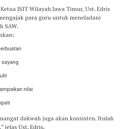
 Ketua JSIT Wilayah Jawa Timur, Ust. Edris
u mengajak para guru untuk meneladani
ah SAW.
ankan:
perbuatan
h sayang
lit
mpaikan nilai
mpati
emangat dakwah juga akan konsisten. Itulah
 jelas Ust. Edris.