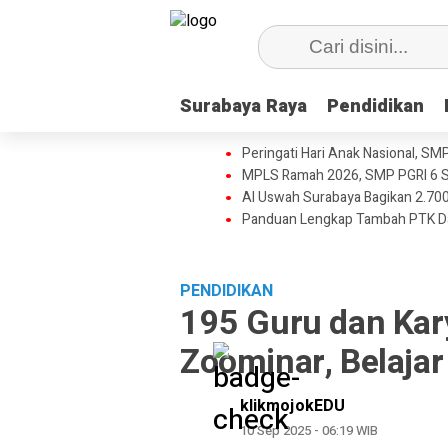
Surabaya Raya
Surabaya Raya
Pendidikan
Pendidikan
Peringati Hari Anak Nasional, SM
MPLS Ramah 2026, SMP PGRI 6 S
Al Uswah Surabaya Bagikan 2.700
Panduan Lengkap Tambah PTK D
PENDIDIKAN
195 Guru dan Kar
Zoominar, Belajar
klikmojokEDU
10 Sep 2025 - 06:19 WIB