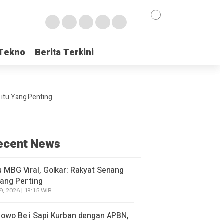
Tekno
Tekno
Berita Terkini
Berita Terkini
 itu Yang Penting
ecent News
 MBG Viral, Golkar: Rakyat Senang
Yang Penting
9, 2026 | 13:15 WIB
owo Beli Sapi Kurban dengan APBN,