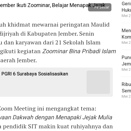
Geri
Perbesar
Huk
Mei 2
uh khidmat mewarnai peringatan Maulid
Meng
riyah di Kabupaten Jember. Senin
Kom
u dan karyawan dari 21 Sekolah Islam
Mei 2
gikuti kegiatan
Zoominar Bina Pribadi Islam
Punc
Daerah Jember.
Jem
Mei 2
P PGRI 6 Surabaya Sosialisasikan
Ribu
Semp
Mei 2
 Zoom Meeting ini mengangkat tema:
ayaan Dakwah dengan Menapaki Jejak Mulia
 pendidik SIT makin kuat ruhiyahnya dan