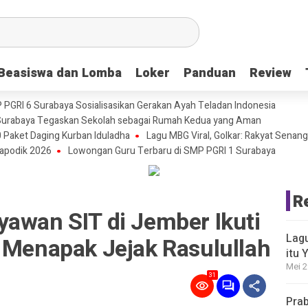
Beasiswa dan Lomba
Beasiswa dan Lomba
Loker
Loker
Panduan
Panduan
Review
Review
P PGRI 6 Surabaya Sosialisasikan Gerakan Ayah Teladan Indonesia
urabaya Tegaskan Sekolah sebagai Rumah Kedua yang Aman
 Paket Daging Kurban Iduladha
Lagu MBG Viral, Golkar: Rakyat Senang
apodik 2026
Lowongan Guru Terbaru di SMP PGRI 1 Surabaya
R
yawan SIT di Jember Ikuti
Lagu
 Menapak Jejak Rasulullah
itu 
Mei 2
31
Prab