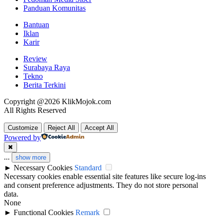
Panduan Komunitas
Bantuan
Iklan
Karir
Review
Surabaya Raya
Tekno
Berita Terkini
Copyright @2026 KlikMojok.com
All Rights Reserved
Customize
Reject All
Accept All
Powered by
✖
...
show more
►
Necessary Cookies
Standard
Necessary cookies enable essential site features like secure log-ins
and consent preference adjustments. They do not store personal
data.
None
►
Functional Cookies
Remark