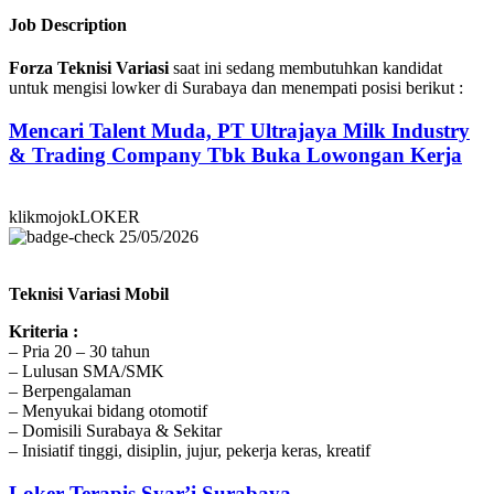
Job Description
Forza Teknisi Variasi
saat ini sedang membutuhkan kandidat
untuk mengisi lowker di Surabaya dan menempati posisi berikut :
Mencari Talent Muda, PT Ultrajaya Milk Industry
& Trading Company Tbk Buka Lowongan Kerja
klikmojokLOKER
25/05/2026
Teknisi Variasi Mobil
Kriteria :
– Pria 20 – 30 tahun
– Lulusan SMA/SMK
– Berpengalaman
– Menyukai bidang otomotif
– Domisili Surabaya & Sekitar
– Inisiatif tinggi, disiplin, jujur, pekerja keras, kreatif
Loker Terapis Syar’i Surabaya