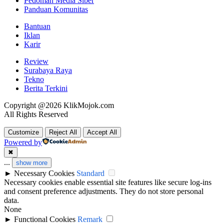
Pedoman Media Siber
Panduan Komunitas
Bantuan
Iklan
Karir
Review
Surabaya Raya
Tekno
Berita Terkini
Copyright @2026 KlikMojok.com
All Rights Reserved
Customize
Reject All
Accept All
Powered by
✖
...
show more
►
Necessary Cookies
Standard
Necessary cookies enable essential site features like secure log-ins
and consent preference adjustments. They do not store personal
data.
None
►
Functional Cookies
Remark