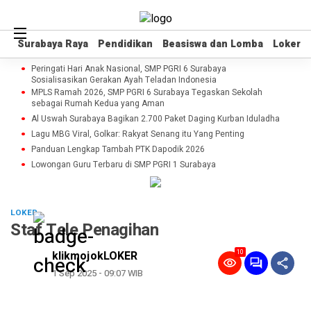
Surabaya Raya
Surabaya Raya
Pendidikan
Pendidikan
Beasiswa dan Lomba
Beasiswa dan Lomba
Loker
Loker
Peringati Hari Anak Nasional, SMP PGRI 6 Surabaya
Sosialisasikan Gerakan Ayah Teladan Indonesia
MPLS Ramah 2026, SMP PGRI 6 Surabaya Tegaskan Sekolah
sebagai Rumah Kedua yang Aman
Al Uswah Surabaya Bagikan 2.700 Paket Daging Kurban Iduladha
Lagu MBG Viral, Golkar: Rakyat Senang itu Yang Penting
Panduan Lengkap Tambah PTK Dapodik 2026
Lowongan Guru Terbaru di SMP PGRI 1 Surabaya
LOKER
Staf Tele Penagihan
10
klikmojokLOKER
1 Sep 2025 - 09:07 WIB