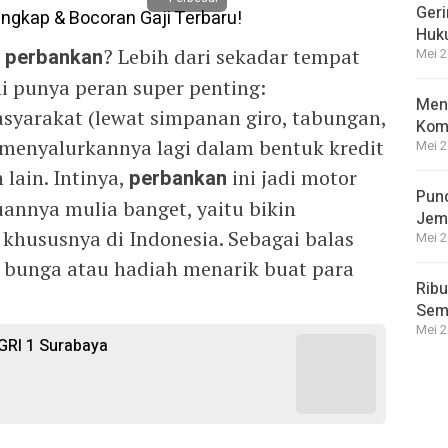
Geri
Huk
l
perbankan
? Lebih dari sekadar tempat
Mei 2
 punya peran super penting:
Meng
yarakat (lewat simpanan giro, tabungan,
Kom
lu menyalurkannya lagi dalam bentuk kredit
Mei 2
ain. Intinya,
perbankan
ini jadi motor
Punc
annya mulia banget, yaitu bikin
Jem
khususnya di Indonesia. Sebagai balas
Mei 2
h bunga atau hadiah menarik buat para
Ribu
Semp
Mei 2
GRI 1 Surabaya