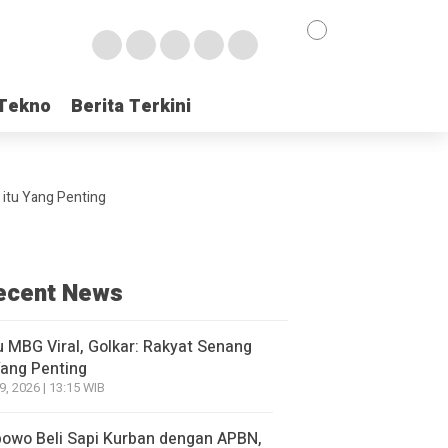
Tekno
Tekno
Berita Terkini
Berita Terkini
 itu Yang Penting
ecent News
 MBG Viral, Golkar: Rakyat Senang
Yang Penting
9, 2026 | 13:15 WIB
owo Beli Sapi Kurban dengan APBN,