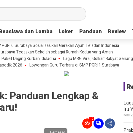
Beasiswa dan Lomba
Beasiswa dan Lomba
Loker
Loker
Panduan
Panduan
Review
Review
P PGRI 6 Surabaya Sosialisasikan Gerakan Ayah Teladan Indonesia
urabaya Tegaskan Sekolah sebagai Rumah Kedua yang Aman
 Paket Daging Kurban Iduladha
Lagu MBG Viral, Golkar: Rakyat Senang
apodik 2026
Lowongan Guru Terbaru di SMP PGRI 1 Surabaya
R
nk: Panduan Lengkap &
Lagu
aru!
itu 
Mei 2
10
Prab
Perbesar