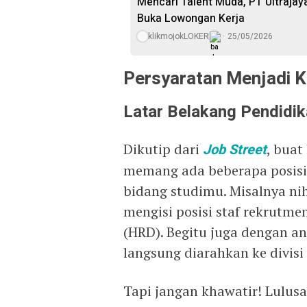
Mencari Talent Muda, PT Ultrajay
Buka Lowongan Kerja
klikmojokLOKER
25/05/2026
Persyaratan Menjadi 
Latar Belakang Pendidi
Dikutip dari
Job Street
, buat
memang ada beberapa posisi 
bidang studimu. Misalnya nih
mengisi posisi staf rekrutm
(HRD). Begitu juga dengan a
langsung diarahkan ke divisi
Tapi jangan khawatir! Lulusa