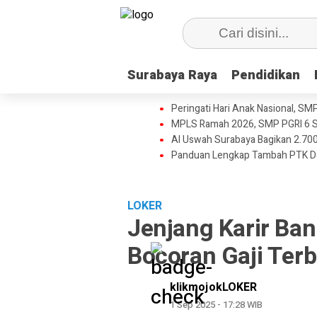
Surabaya Raya
Surabaya Raya
Pendidikan
Pendidikan
Peringati Hari Anak Nasional, SM
MPLS Ramah 2026, SMP PGRI 6 S
Al Uswah Surabaya Bagikan 2.700
Panduan Lengkap Tambah PTK D
LOKER
Jenjang Karir Ba
Bocoran Gaji Terb
klikmojokLOKER
1 Sep 2025 - 17:28 WIB