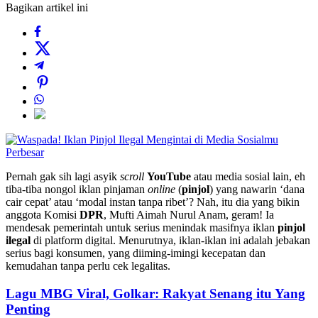
Bagikan artikel ini
Perbesar
Pernah gak sih lagi asyik
scroll
YouTube
atau media sosial lain, eh
tiba-tiba nongol iklan pinjaman
online
(
pinjol
) yang nawarin ‘dana
cair cepat’ atau ‘modal instan tanpa ribet’? Nah, itu dia yang bikin
anggota Komisi
DPR
, Mufti Aimah Nurul Anam, geram! Ia
mendesak pemerintah untuk serius menindak masifnya iklan
pinjol
ilegal
di platform digital. Menurutnya, iklan-iklan ini adalah jebakan
serius bagi konsumen, yang diiming-imingi kecepatan dan
kemudahan tanpa perlu cek legalitas.
Lagu MBG Viral, Golkar: Rakyat Senang itu Yang
Penting