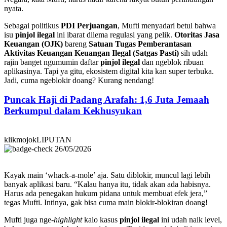
nyata.
Sebagai politikus
PDI Perjuangan
, Mufti menyadari betul bahwa
isu
pinjol ilegal
ini ibarat dilema regulasi yang pelik.
Otoritas Jasa
Keuangan (OJK)
bareng
Satuan Tugas Pemberantasan
Aktivitas Keuangan Keuangan Ilegal (Satgas Pasti)
sih udah
rajin banget ngumumin daftar
pinjol ilegal
dan ngeblok ribuan
aplikasinya. Tapi ya gitu, ekosistem digital kita kan super terbuka.
Jadi, cuma ngeblokir doang? Kurang nendang!
Puncak Haji di Padang Arafah: 1,6 Juta Jemaah
Berkumpul dalam Kekhusyukan
klikmojokLIPUTAN
26/05/2026
Kayak main ‘whack-a-mole’ aja. Satu diblokir, muncul lagi lebih
banyak aplikasi baru. “Kalau hanya itu, tidak akan ada habisnya.
Harus ada penegakan hukum pidana untuk membuat efek jera,”
tegas Mufti. Intinya, gak bisa cuma main blokir-blokiran doang!
Mufti juga nge-
highlight
kalo kasus
pinjol ilegal
ini udah naik level,