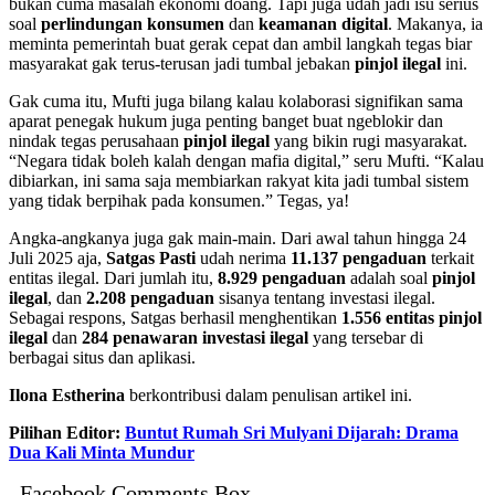
bukan cuma masalah ekonomi doang. Tapi juga udah jadi isu serius
soal
perlindungan konsumen
dan
keamanan digital
. Makanya, ia
meminta pemerintah buat gerak cepat dan ambil langkah tegas biar
masyarakat gak terus-terusan jadi tumbal jebakan
pinjol ilegal
ini.
Gak cuma itu, Mufti juga bilang kalau kolaborasi signifikan sama
aparat penegak hukum juga penting banget buat ngeblokir dan
nindak tegas perusahaan
pinjol ilegal
yang bikin rugi masyarakat.
“Negara tidak boleh kalah dengan mafia digital,” seru Mufti. “Kalau
dibiarkan, ini sama saja membiarkan rakyat kita jadi tumbal sistem
yang tidak berpihak pada konsumen.” Tegas, ya!
Angka-angkanya juga gak main-main. Dari awal tahun hingga 24
Juli 2025 aja,
Satgas Pasti
udah nerima
11.137 pengaduan
terkait
entitas ilegal. Dari jumlah itu,
8.929 pengaduan
adalah soal
pinjol
ilegal
, dan
2.208 pengaduan
sisanya tentang investasi ilegal.
Sebagai respons, Satgas berhasil menghentikan
1.556 entitas pinjol
ilegal
dan
284 penawaran investasi ilegal
yang tersebar di
berbagai situs dan aplikasi.
Ilona Estherina
berkontribusi dalam penulisan artikel ini.
Pilihan Editor:
Buntut Rumah Sri Mulyani Dijarah: Drama
Dua Kali Minta Mundur
Facebook Comments Box