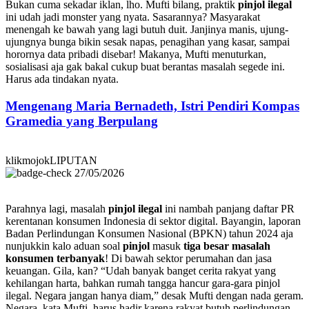
Bukan cuma sekadar iklan, lho. Mufti bilang, praktik
pinjol ilegal
ini udah jadi monster yang nyata. Sasarannya? Masyarakat
menengah ke bawah yang lagi butuh duit. Janjinya manis, ujung-
ujungnya bunga bikin sesak napas, penagihan yang kasar, sampai
horornya data pribadi disebar! Makanya, Mufti menuturkan,
sosialisasi aja gak bakal cukup buat berantas masalah segede ini.
Harus ada tindakan nyata.
Mengenang Maria Bernadeth, Istri Pendiri Kompas
Gramedia yang Berpulang
klikmojokLIPUTAN
27/05/2026
Parahnya lagi, masalah
pinjol ilegal
ini nambah panjang daftar PR
kerentanan konsumen Indonesia di sektor digital. Bayangin, laporan
Badan Perlindungan Konsumen Nasional (BPKN) tahun 2024 aja
nunjukkin kalo aduan soal
pinjol
masuk
tiga besar masalah
konsumen terbanyak
! Di bawah sektor perumahan dan jasa
keuangan. Gila, kan? “Udah banyak banget cerita rakyat yang
kehilangan harta, bahkan rumah tangga hancur gara-gara pinjol
ilegal. Negara jangan hanya diam,” desak Mufti dengan nada geram.
Negara, kata Mufti, harus hadir karena rakyat butuh perlindungan