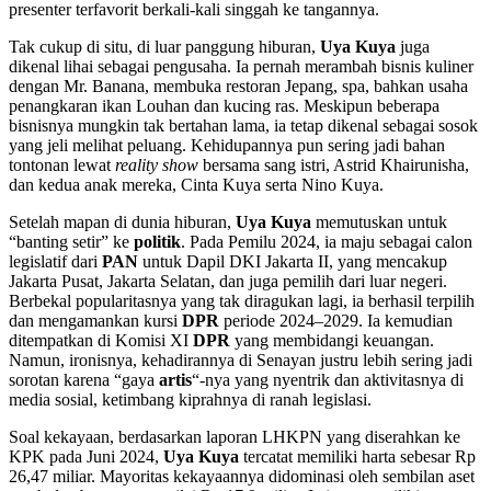
presenter terfavorit berkali-kali singgah ke tangannya.
Tak cukup di situ, di luar panggung hiburan,
Uya Kuya
juga
dikenal lihai sebagai pengusaha. Ia pernah merambah bisnis kuliner
dengan Mr. Banana, membuka restoran Jepang, spa, bahkan usaha
penangkaran ikan Louhan dan kucing ras. Meskipun beberapa
bisnisnya mungkin tak bertahan lama, ia tetap dikenal sebagai sosok
yang jeli melihat peluang. Kehidupannya pun sering jadi bahan
tontonan lewat
reality show
bersama sang istri, Astrid Khairunisha,
dan kedua anak mereka, Cinta Kuya serta Nino Kuya.
Setelah mapan di dunia hiburan,
Uya Kuya
memutuskan untuk
“banting setir” ke
politik
. Pada Pemilu 2024, ia maju sebagai calon
legislatif dari
PAN
untuk Dapil DKI Jakarta II, yang mencakup
Jakarta Pusat, Jakarta Selatan, dan juga pemilih dari luar negeri.
Berbekal popularitasnya yang tak diragukan lagi, ia berhasil terpilih
dan mengamankan kursi
DPR
periode 2024–2029. Ia kemudian
ditempatkan di Komisi XI
DPR
yang membidangi keuangan.
Namun, ironisnya, kehadirannya di Senayan justru lebih sering jadi
sorotan karena “gaya
artis
“-nya yang nyentrik dan aktivitasnya di
media sosial, ketimbang kiprahnya di ranah legislasi.
Soal kekayaan, berdasarkan laporan LHKPN yang diserahkan ke
KPK pada Juni 2024,
Uya Kuya
tercatat memiliki harta sebesar Rp
26,47 miliar. Mayoritas kekayaannya didominasi oleh sembilan aset