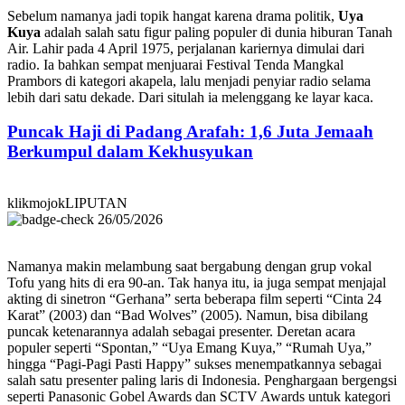
Sebelum namanya jadi topik hangat karena drama politik,
Uya
Kuya
adalah salah satu figur paling populer di dunia hiburan Tanah
Air. Lahir pada 4 April 1975, perjalanan kariernya dimulai dari
radio. Ia bahkan sempat menjuarai Festival Tenda Mangkal
Prambors di kategori akapela, lalu menjadi penyiar radio selama
lebih dari satu dekade. Dari situlah ia melenggang ke layar kaca.
Puncak Haji di Padang Arafah: 1,6 Juta Jemaah
Berkumpul dalam Kekhusyukan
klikmojokLIPUTAN
26/05/2026
Namanya makin melambung saat bergabung dengan grup vokal
Tofu yang hits di era 90-an. Tak hanya itu, ia juga sempat menjajal
akting di sinetron “Gerhana” serta beberapa film seperti “Cinta 24
Karat” (2003) dan “Bad Wolves” (2005). Namun, bisa dibilang
puncak ketenarannya adalah sebagai presenter. Deretan acara
populer seperti “Spontan,” “Uya Emang Kuya,” “Rumah Uya,”
hingga “Pagi-Pagi Pasti Happy” sukses menempatkannya sebagai
salah satu presenter paling laris di Indonesia. Penghargaan bergengsi
seperti Panasonic Gobel Awards dan SCTV Awards untuk kategori