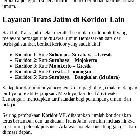
terutama pengguna sepeda motor—untuk berpindah ke transportasi
umum.
Layanan Trans Jatim di Koridor Lain
Saat ini, Trans Jatim telah memiliki sejumlah koridor aktif yang
melayani berbagai rute di Jawa Timur. Berdasarkan data dari
berbagai sumber, berikut koridor yang sudah aktif:
Koridor 1
: Rute
Sidoarjo – Surabaya – Gresik
Koridor 2
: Rute
Surabaya – Mojokerto
Koridor 3
: Rute
Mojokerto – Gresik
Koridor 4
: Rute
Gresik – Lamongan
Koridor 5
: Rute
Surabaya – Bangkalan (Madura)
Setiap koridor umumnya beroperasi dari pagi hingga malam, dengan
tarif yang relatif terjangkau. Misalnya, koridor IV (Gresik–
Lamongan) menetapkan tarif standar bagi penumpang umum dan
pelajar.
Seiring pembukaan Koridor VII, diharapkan jumlah koridor akan
terus bertambah dan jangkauan Trans Jatim semakin meluas hingga
ke seluruh pelosok provinsi. Ada wacana ekspansi hingga ke Tuban
di masa depan.