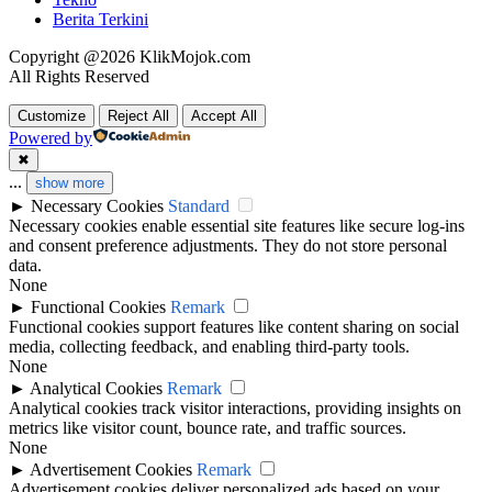
Berita Terkini
Copyright @2026 KlikMojok.com
All Rights Reserved
Customize
Reject All
Accept All
Powered by
✖
...
show more
►
Necessary Cookies
Standard
Necessary cookies enable essential site features like secure log-ins
and consent preference adjustments. They do not store personal
data.
None
►
Functional Cookies
Remark
Functional cookies support features like content sharing on social
media, collecting feedback, and enabling third-party tools.
None
►
Analytical Cookies
Remark
Analytical cookies track visitor interactions, providing insights on
metrics like visitor count, bounce rate, and traffic sources.
None
►
Advertisement Cookies
Remark
Advertisement cookies deliver personalized ads based on your