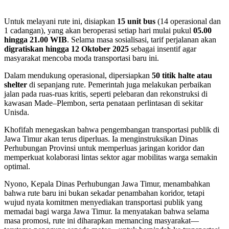
Untuk melayani rute ini, disiapkan
15 unit bus
(14 operasional dan
1 cadangan), yang akan beroperasi setiap hari mulai pukul
05.00
hingga 21.00 WIB
. Selama masa sosialisasi, tarif perjalanan akan
digratiskan hingga 12 Oktober 2025
sebagai insentif agar
masyarakat mencoba moda transportasi baru ini.
Dalam mendukung operasional, dipersiapkan
50 titik halte atau
shelter
di sepanjang rute. Pemerintah juga melakukan perbaikan
jalan pada ruas-ruas kritis, seperti pelebaran dan rekonstruksi di
kawasan Made–Plembon, serta penataan perlintasan di sekitar
Unisda.
Khofifah menegaskan bahwa pengembangan transportasi publik di
Jawa Timur akan terus diperluas. Ia menginstruksikan Dinas
Perhubungan Provinsi untuk memperluas jaringan koridor dan
memperkuat kolaborasi lintas sektor agar mobilitas warga semakin
optimal.
Nyono, Kepala Dinas Perhubungan Jawa Timur, menambahkan
bahwa rute baru ini bukan sekadar penambahan koridor, tetapi
wujud nyata komitmen menyediakan transportasi publik yang
memadai bagi warga Jawa Timur. Ia menyatakan bahwa selama
masa promosi, rute ini diharapkan memancing masyarakat—