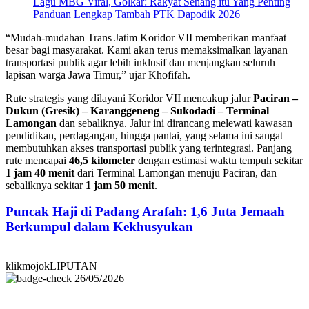
Lagu MBG Viral, Golkar: Rakyat Senang itu Yang Penting
Panduan Lengkap Tambah PTK Dapodik 2026
“Mudah-mudahan Trans Jatim Koridor VII memberikan manfaat
besar bagi masyarakat. Kami akan terus memaksimalkan layanan
transportasi publik agar lebih inklusif dan menjangkau seluruh
lapisan warga Jawa Timur,” ujar Khofifah.
Rute strategis yang dilayani Koridor VII mencakup jalur
Paciran –
Dukun (Gresik) – Karanggeneng – Sukodadi – Terminal
Lamongan
dan sebaliknya. Jalur ini dirancang melewati kawasan
pendidikan, perdagangan, hingga pantai, yang selama ini sangat
membutuhkan akses transportasi publik yang terintegrasi. Panjang
rute mencapai
46,5 kilometer
dengan estimasi waktu tempuh sekitar
1 jam 40 menit
dari Terminal Lamongan menuju Paciran, dan
sebaliknya sekitar
1 jam 50 menit
.
Puncak Haji di Padang Arafah: 1,6 Juta Jemaah
Berkumpul dalam Kekhusyukan
klikmojokLIPUTAN
26/05/2026