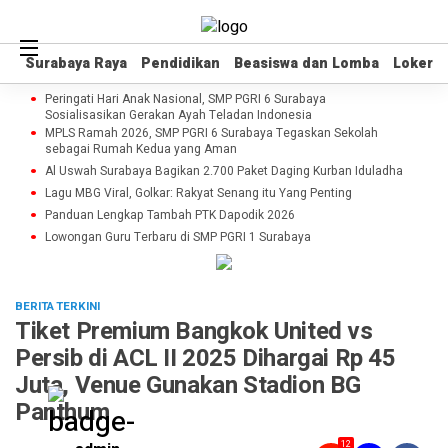
Surabaya Raya
Surabaya Raya
Pendidikan
Pendidikan
Beasiswa dan Lomba
Beasiswa dan Lomba
Loker
Loker
Peringati Hari Anak Nasional, SMP PGRI 6 Surabaya
Sosialisasikan Gerakan Ayah Teladan Indonesia
MPLS Ramah 2026, SMP PGRI 6 Surabaya Tegaskan Sekolah
sebagai Rumah Kedua yang Aman
Al Uswah Surabaya Bagikan 2.700 Paket Daging Kurban Iduladha
Lagu MBG Viral, Golkar: Rakyat Senang itu Yang Penting
Panduan Lengkap Tambah PTK Dapodik 2026
Lowongan Guru Terbaru di SMP PGRI 1 Surabaya
BERITA TERKINI
Tiket Premium Bangkok United vs
Persib di ACL II 2025 Dihargai Rp 45
Juta, Venue Gunakan Stadion BG
Panthum
12