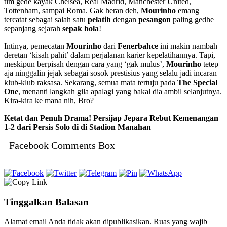
tim gede kayak Chelsea, Real Madrid, Manchester United,
Tottenham, sampai Roma. Gak heran deh,
Mourinho
emang
tercatat sebagai salah satu
pelatih
dengan
pesangon
paling gedhe
sepanjang sejarah
sepak bola
!
Intinya, pemecatan
Mourinho
dari
Fenerbahce
ini makin nambah
deretan ‘kisah pahit’ dalam perjalanan karier kepelatihannya. Tapi,
meskipun berpisah dengan cara yang ‘gak mulus’,
Mourinho
tetep
aja ninggalin jejak sebagai sosok prestisius yang selalu jadi incaran
klub-klub raksasa. Sekarang, semua mata tertuju pada
The Special
One
, menanti langkah gila apalagi yang bakal dia ambil selanjutnya.
Kira-kira ke mana nih, Bro?
Ketat dan Penuh Drama! Persijap Jepara Rebut Kemenangan
1-2 dari Persis Solo di di Stadion Manahan
Facebook Comments Box
Tinggalkan Balasan
Alamat email Anda tidak akan dipublikasikan.
Ruas yang wajib