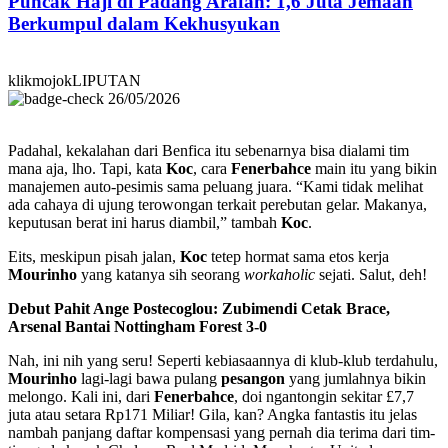
Puncak Haji di Padang Arafah: 1,6 Juta Jemaah
Berkumpul dalam Kekhusyukan
klikmojokLIPUTAN
26/05/2026
Padahal, kekalahan dari Benfica itu sebenarnya bisa dialami tim
mana aja, lho. Tapi, kata
Koc
, cara
Fenerbahce
main itu yang bikin
manajemen auto-pesimis sama peluang juara. “Kami tidak melihat
ada cahaya di ujung terowongan terkait perebutan gelar. Makanya,
keputusan berat ini harus diambil,” tambah
Koc
.
Eits, meskipun pisah jalan,
Koc
tetep hormat sama etos kerja
Mourinho
yang katanya sih seorang
workaholic
sejati. Salut, deh!
Debut Pahit Ange Postecoglou: Zubimendi Cetak Brace,
Arsenal Bantai Nottingham Forest 3-0
Nah, ini nih yang seru! Seperti kebiasaannya di klub-klub terdahulu,
Mourinho
lagi-lagi bawa pulang
pesangon
yang jumlahnya bikin
melongo. Kali ini, dari
Fenerbahce
, doi ngantongin sekitar £7,7
juta atau setara Rp171 Miliar! Gila, kan? Angka fantastis itu jelas
nambah panjang daftar kompensasi yang pernah dia terima dari tim-