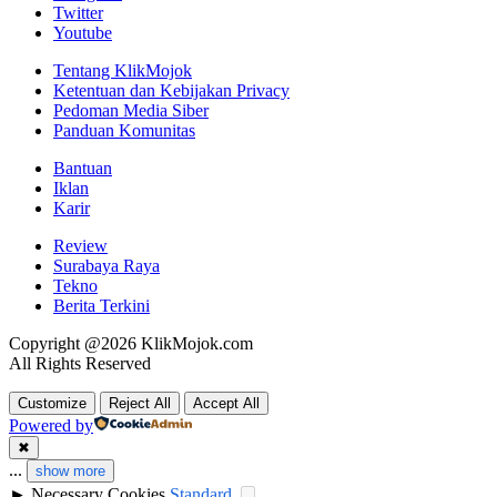
Twitter
Youtube
Tentang KlikMojok
Ketentuan dan Kebijakan Privacy
Pedoman Media Siber
Panduan Komunitas
Bantuan
Iklan
Karir
Review
Surabaya Raya
Tekno
Berita Terkini
Copyright @2026 KlikMojok.com
All Rights Reserved
Customize
Reject All
Accept All
Powered by
✖
...
show more
►
Necessary Cookies
Standard