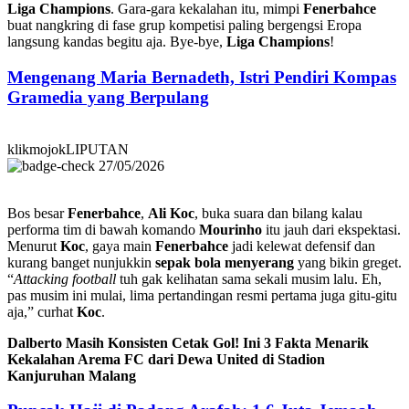
Liga Champions
. Gara-gara kekalahan itu, mimpi
Fenerbahce
buat nangkring di fase grup kompetisi paling bergengsi Eropa
langsung kandas begitu aja. Bye-bye,
Liga Champions
!
Mengenang Maria Bernadeth, Istri Pendiri Kompas
Gramedia yang Berpulang
klikmojokLIPUTAN
27/05/2026
Bos besar
Fenerbahce
,
Ali Koc
, buka suara dan bilang kalau
performa tim di bawah komando
Mourinho
itu jauh dari ekspektasi.
Menurut
Koc
, gaya main
Fenerbahce
jadi kelewat defensif dan
kurang banget nunjukkin
sepak bola menyerang
yang bikin greget.
“
Attacking football
tuh gak kelihatan sama sekali musim lalu. Eh,
pas musim ini mulai, lima pertandingan resmi pertama juga gitu-gitu
aja,” curhat
Koc
.
Dalberto Masih Konsisten Cetak Gol! Ini 3 Fakta Menarik
Kekalahan Arema FC dari Dewa United di Stadion
Kanjuruhan Malang