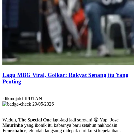
Lagu MBG Viral, Golkar: Rakyat Senang itu Yang
Penting
klikmojokLIPUTAN
29/05/2026
Waduh,
The Special One
lagi-lagi jadi sorotan! 😲 Yup,
Jose
Mourinho
yang ikonik itu kabarnya baru setahun nakhodain
Fenerbahce
, eh udah langsung didepak dari kursi kepelatihan.