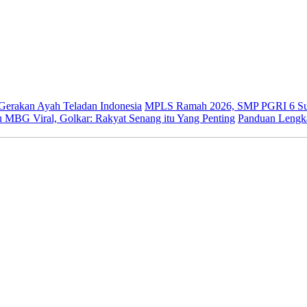
 Gerakan Ayah Teladan Indonesia
MPLS Ramah 2026, SMP PGRI 6 Sur
 MBG Viral, Golkar: Rakyat Senang itu Yang Penting
Panduan Lengk