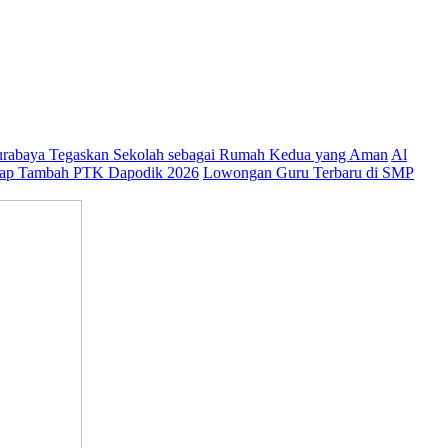
abaya Tegaskan Sekolah sebagai Rumah Kedua yang Aman
Al
ap Tambah PTK Dapodik 2026
Lowongan Guru Terbaru di SMP