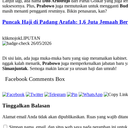
Lanjut lagi, ada nama
Dito Ariotedjo
dari Partai Golkar yang juga le
suksesornya. Plus,
Prabowo
juga memutuskan untuk mengganti
Bud
masih menanti pengganti resminya. Bikin penasaran, kan?
Puncak Haji di Padang Arafah: 1,6 Juta Jemaah B
klikmojokLIPUTAN
26/05/2026
Di sisi lain, ada juga muka-muka baru yang siap meramaikan kabinet
nggak kalah menarik,
Prabowo
juga memperkenalkan jabatan baru y
Simanjuntak
. Semoga makin lancar ya urusan haji dan umrah!
Facebook Comments Box
Tinggalkan Balasan
Alamat email Anda tidak akan dipublikasikan.
Ruas yang wajib ditan
Simpan nama, email, dan situs web saya pada peramban ini untuk