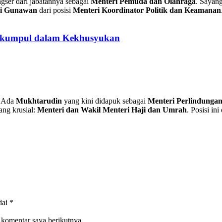
ngser dari jabatannya sebagai
Menteri Pemuda dan Olahraga
. Sayang
i Gunawan
dari posisi
Menteri Koordinator Politik dan Keamanan
erkumpul dalam Kekhusyukan
. Ada
Mukhtarudin
yang kini didapuk sebagai
Menteri Perlindunga
ang krusial:
Menteri dan Wakil Menteri Haji dan Umrah
. Posisi in
dai
*
 komentar saya berikutnya.