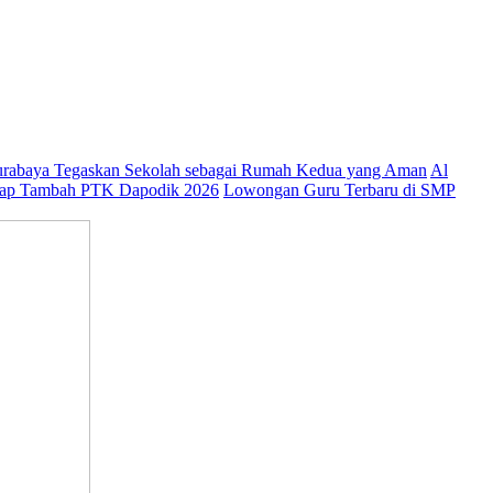
abaya Tegaskan Sekolah sebagai Rumah Kedua yang Aman
Al
ap Tambah PTK Dapodik 2026
Lowongan Guru Terbaru di SMP