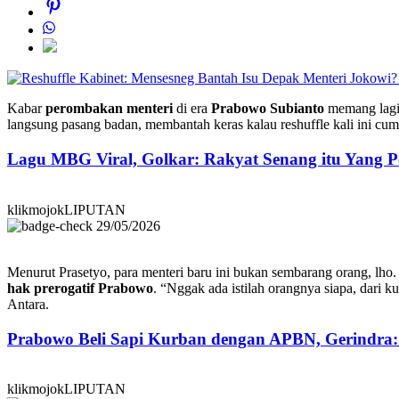
Kabar
perombakan menteri
di era
Prabowo Subianto
memang lagi 
langsung pasang badan, membantah keras kalau reshuffle kali ini cuma
Lagu MBG Viral, Golkar: Rakyat Senang itu Yang P
klikmojokLIPUTAN
29/05/2026
Menurut Prasetyo, para menteri baru ini bukan sembarang orang, lho
hak prerogatif Prabowo
. “Nggak ada istilah orangnya siapa, dari k
Antara.
Prabowo Beli Sapi Kurban dengan APBN, Gerindra
klikmojokLIPUTAN