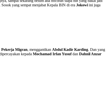
nya, sampai sekarang belum ada bocoran siapa nih yang bakal jadi
. Sosok yang sempat menjabat Kepala BIN di era
Jokowi
ini juga
n Pekerja Migran
, menggantikan
Abdul Kadir Karding
. Dan yang
i dipercayakan kepada
Mochamad Irfan Yusuf
dan
Dahnil Anzar