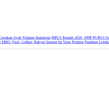
 Gerakan Ayah Teladan Indonesia
MPLS Ramah 2026, SMP PGRI 6 Sur
 MBG Viral, Golkar: Rakyat Senang itu Yang Penting
Panduan Lengk