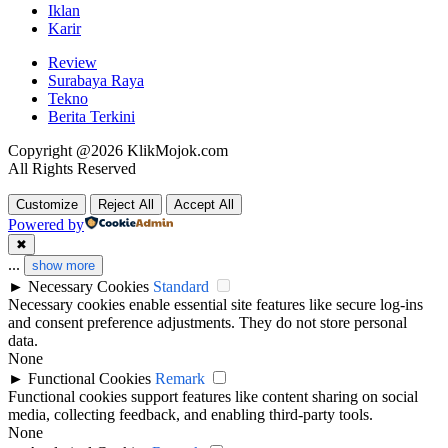
Iklan
Karir
Review
Surabaya Raya
Tekno
Berita Terkini
Copyright @2026 KlikMojok.com
All Rights Reserved
Customize
Reject All
Accept All
Powered by
✖
...
show more
►
Necessary Cookies
Standard
Necessary cookies enable essential site features like secure log-ins
and consent preference adjustments. They do not store personal
data.
None
►
Functional Cookies
Remark
Functional cookies support features like content sharing on social
media, collecting feedback, and enabling third-party tools.
None