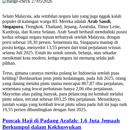
27/05/2026
Selain Malaysia, ada sembilan negara lain yang juga nggak kalah
populer di kalangan warga RI. Mereka adalah
Arab Saudi
,
Singapura
, Tiongkok, Thailand, Jepang, Australia, Timor Leste,
Kamboja, dan Korea Selatan. Arab Saudi berhasil menduduki posisi
kedua sebagai negara tujuan terbanyak setelah Malaysia, dengan
porsi sebesar 18,30 persen. Sementara itu, Singapura mantap di
posisi ketiga, menyedot 13,55 persen dari total perjalanan wisnas
selama Juli 2025. Entah itu untuk umrah, belanja, atau sekadar
menikmati kota modern, ketiga negara ini memang selalu jadi
pilihan.
Terus, gimana caranya mereka pulang ke Indonesia setelah puas
keliling? Berdasarkan jenis pintu kedatangan, pada Juli 2025, orang
yang datang melalui pintu utama mencapai 867,87 ribu perjalanan,
sementara yang lewat perbatasan hanya 2,06 ribu perjalanan.
Mayoritas alias paling banyak, para pelancong ini kembali melalui
pintu udara, tercatat sebesar 693,25 ribu perjalanan. Menariknya,
jumlah warga yang kembali lewat pintu udara pada Juli ini juga naik
19,55 persen dibandingkan dengan Juni 2025.
Puncak Haji di Padang Arafah: 1,6 Juta Jemaah
Berkumpul dalam Kekhusyukan