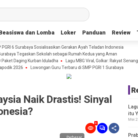
Beasiswa dan Lomba
Beasiswa dan Lomba
Loker
Loker
Panduan
Panduan
Review
Review
P PGRI 6 Surabaya Sosialisasikan Gerakan Ayah Teladan Indonesia
urabaya Tegaskan Sekolah sebagai Rumah Kedua yang Aman
 Paket Daging Kurban Iduladha
Lagu MBG Viral, Golkar: Rakyat Senang
apodik 2026
Lowongan Guru Terbaru di SMP PGRI 1 Surabaya
R
ysia Naik Drastis! Sinyal
Lagu
onesia?
itu 
Mei 2
8
Prab
Perbesar