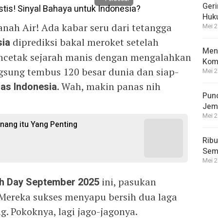
Geri
Huk
nah Air! Ada kabar seru dari tetangga
Mei 2
sia
diprediksi bakal meroket setelah
Meng
ncetak sejarah manis dengan mengalahkan
Kom
ngsung tembus 120 besar dunia dan siap-
Mei 2
as Indonesia
. Wah, makin panas nih
Punc
Jem
Mei 2
enang itu Yang Penting
Ribu
Semp
Mei 2
h Day September 2025
ini, pasukan
! Mereka sukses menyapu bersih dua laga
 Pokoknya, lagi jago-jagonya.