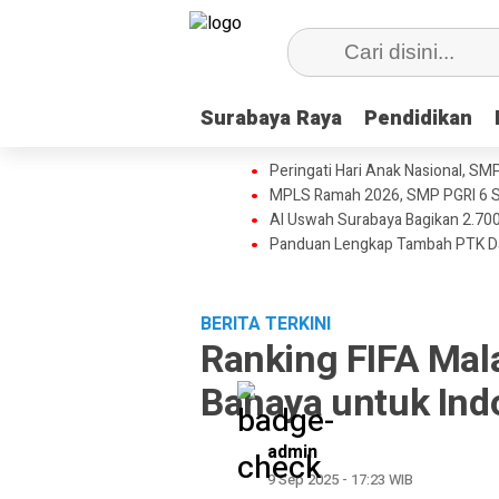
Surabaya Raya
Surabaya Raya
Pendidikan
Pendidikan
Peringati Hari Anak Nasional, SM
MPLS Ramah 2026, SMP PGRI 6 S
Al Uswah Surabaya Bagikan 2.700
Panduan Lengkap Tambah PTK D
BERITA TERKINI
Ranking FIFA Mala
Bahaya untuk Ind
admin
9 Sep 2025 - 17:23 WIB