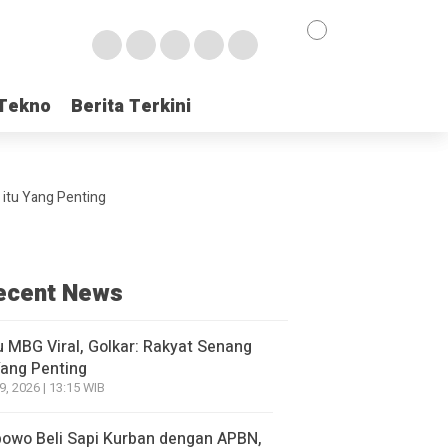
Tekno
Tekno
Berita Terkini
Berita Terkini
 itu Yang Penting
ecent News
 MBG Viral, Golkar: Rakyat Senang
Yang Penting
9, 2026 | 13:15 WIB
owo Beli Sapi Kurban dengan APBN,