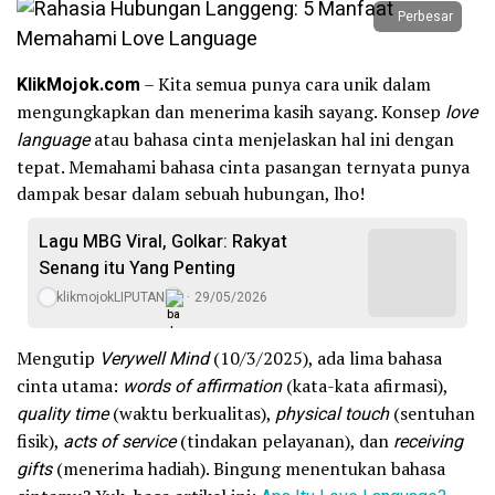
Perbesar
KlikMojok.com
– Kita semua punya cara unik dalam
mengungkapkan dan menerima kasih sayang. Konsep
love
language
atau bahasa cinta menjelaskan hal ini dengan
tepat. Memahami bahasa cinta pasangan ternyata punya
dampak besar dalam sebuah hubungan, lho!
Lagu MBG Viral, Golkar: Rakyat
Senang itu Yang Penting
klikmojokLIPUTAN
29/05/2026
Mengutip
Verywell Mind
(10/3/2025), ada lima bahasa
cinta utama:
words of affirmation
(kata-kata afirmasi),
quality time
(waktu berkualitas),
physical touch
(sentuhan
fisik),
acts of service
(tindakan pelayanan), dan
receiving
gifts
(menerima hadiah). Bingung menentukan bahasa