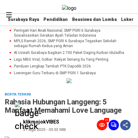
Surabaya Raya
Surabaya Raya
Pendidikan
Pendidikan
Beasiswa dan Lomba
Beasiswa dan Lomba
Loker
Loker
Peringati Hari Anak Nasional, SMP PGRI 6 Surabaya
Sosialisasikan Gerakan Ayah Teladan Indonesia
MPLS Ramah 2026, SMP PGRI 6 Surabaya Tegaskan Sekolah
sebagai Rumah Kedua yang Aman
Al Uswah Surabaya Bagikan 2.700 Paket Daging Kurban Iduladha
Lagu MBG Viral, Golkar: Rakyat Senang itu Yang Penting
Panduan Lengkap Tambah PTK Dapodik 2026
Lowongan Guru Terbaru di SMP PGRI 1 Surabaya
BERITA TERKINI
Rahasia Hubungan Langgeng: 5
Manfaat Memahami Love Language
23
klikmojokVIBES
31 Agu 2025 - 05:53 WIB