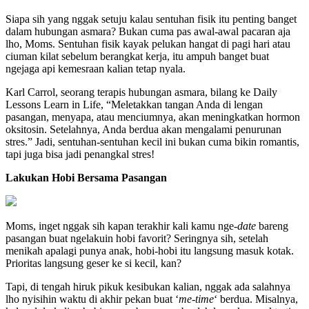
Siapa sih yang nggak setuju kalau sentuhan fisik itu penting banget
dalam hubungan asmara? Bukan cuma pas awal-awal pacaran aja
lho, Moms. Sentuhan fisik kayak pelukan hangat di pagi hari atau
ciuman kilat sebelum berangkat kerja, itu ampuh banget buat
ngejaga api kemesraan kalian tetap nyala.
Karl Carrol, seorang terapis hubungan asmara, bilang ke Daily
Lessons Learn in Life, “Meletakkan tangan Anda di lengan
pasangan, menyapa, atau menciumnya, akan meningkatkan hormon
oksitosin. Setelahnya, Anda berdua akan mengalami penurunan
stres.” Jadi, sentuhan-sentuhan kecil ini bukan cuma bikin romantis,
tapi juga bisa jadi penangkal stres!
Lakukan Hobi Bersama Pasangan
Moms, inget nggak sih kapan terakhir kali kamu nge-
date
bareng
pasangan buat ngelakuin hobi favorit? Seringnya sih, setelah
menikah apalagi punya anak, hobi-hobi itu langsung masuk kotak.
Prioritas langsung geser ke si kecil, kan?
Tapi, di tengah hiruk pikuk kesibukan kalian, nggak ada salahnya
lho nyisihin waktu di akhir pekan buat ‘
me-time
‘ berdua. Misalnya,