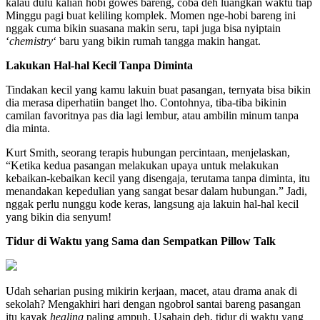
kalau dulu kalian hobi gowes bareng, coba deh luangkan waktu tiap
Minggu pagi buat keliling komplek. Momen nge-hobi bareng ini
nggak cuma bikin suasana makin seru, tapi juga bisa nyiptain
‘
chemistry
‘ baru yang bikin rumah tangga makin hangat.
Lakukan Hal-hal Kecil Tanpa Diminta
Tindakan kecil yang kamu lakuin buat pasangan, ternyata bisa bikin
dia merasa diperhatiin banget lho. Contohnya, tiba-tiba bikinin
camilan favoritnya pas dia lagi lembur, atau ambilin minum tanpa
dia minta.
Kurt Smith, seorang terapis hubungan percintaan, menjelaskan,
“Ketika kedua pasangan melakukan upaya untuk melakukan
kebaikan-kebaikan kecil yang disengaja, terutama tanpa diminta, itu
menandakan kepedulian yang sangat besar dalam hubungan.” Jadi,
nggak perlu nunggu kode keras, langsung aja lakuin hal-hal kecil
yang bikin dia senyum!
Tidur di Waktu yang Sama dan Sempatkan Pillow Talk
Udah seharian pusing mikirin kerjaan, macet, atau drama anak di
sekolah? Mengakhiri hari dengan ngobrol santai bareng pasangan
itu kayak
healing
paling ampuh. Usahain deh, tidur di waktu yang