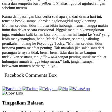
sama dan sempetin buat ‘
pillow talk
‘ alias ngobrol-ngobrol ringan
sebelum merem.
Kamu dan pasangan bisa cerita soal apa aja: dari drama hari ini,
rencana besok, sampai obrolan ngalor-ngidul nggak penting.
Momen sebelum tidur ini bisa bikin hubungan rumah tangga makin
intim dan dekat secara emosional. Nggak menutup kemungkinan
juga, sentuhan kulit kalian bisa bikin momen ini lanjut ke ‘sesi’ yang
lebih menyenangkan, hehe. Mark Goulston, seorang psikolog
pernikahan, bilang ke Psycology Today, “Momen sebelum tidur
bersama punya manfaat penting. Tak masalah jika salah satu dari
pasangan ternyata tidak benar-benar tidur dan harus bangun
melakukan sesuatu, tapi
pillow talk
sangat penting untuk membuat
hubungan rumah tangga tetap mesra.” Jadi, jangan sampai
kelewatan momen berharga ini ya!
Facebook Comments Box
Tinggalkan Balasan