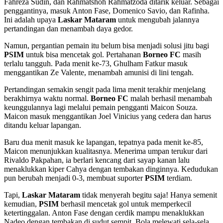
Fahreza Sudin, dan Rahmatshoh Rahmatzoda ditarik keluar. Sebagai
penggantinya, masuk Anton Fase, Domenico Savio, dan Rafinha.
Ini adalah upaya
Laskar Mataram
untuk mengubah jalannya
pertandingan dan menambah daya gedor.
Namun, pergantian pemain itu belum bisa menjadi solusi jitu bagi
PSIM
untuk bisa mencetak gol. Pertahanan
Borneo FC
masih
terlalu tangguh. Pada menit ke-73, Ghulham Fatkur masuk
menggantikan Ze Valente, menambah amunisi di lini tengah.
Pertandingan semakin sengit pada lima menit terakhir menjelang
berakhirnya waktu normal.
Borneo FC
malah berhasil menambah
keunggulannya lagi melalui pemain pengganti Maicon Souza.
Maicon masuk menggantikan Joel Vinicius yang cedera dan harus
ditandu keluar lapangan.
Baru dua menit masuk ke lapangan, tepatnya pada menit ke-85,
Maicon menunjukkan kualitasnya. Menerima umpan terukur dari
Rivaldo Pakpahan, ia berlari kencang dari sayap kanan lalu
menaklukkan kiper Cahya dengan tembakan dinginnya. Kedudukan
pun berubah menjadi 0-3, membuat suporter
PSIM
terdiam.
Tapi,
Laskar Mataram
tidak menyerah begitu saja! Hanya semenit
kemudian,
PSIM
berhasil mencetak gol untuk memperkecil
ketertinggalan. Anton Fase dengan cerdik mampu menaklukkan
Nadeo dengan tembakan di sudut sempit. Bola melewati sela-sela