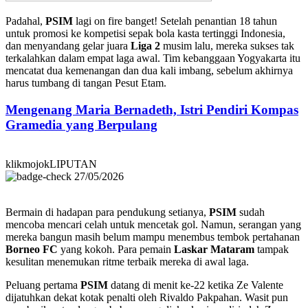
Padahal,
PSIM
lagi on fire banget! Setelah penantian 18 tahun
untuk promosi ke kompetisi sepak bola kasta tertinggi Indonesia,
dan menyandang gelar juara
Liga 2
musim lalu, mereka sukses tak
terkalahkan dalam empat laga awal. Tim kebanggaan Yogyakarta itu
mencatat dua kemenangan dan dua kali imbang, sebelum akhirnya
harus tumbang di tangan Pesut Etam.
Mengenang Maria Bernadeth, Istri Pendiri Kompas
Gramedia yang Berpulang
klikmojokLIPUTAN
27/05/2026
Bermain di hadapan para pendukung setianya,
PSIM
sudah
mencoba mencari celah untuk mencetak gol. Namun, serangan yang
mereka bangun masih belum mampu menembus tembok pertahanan
Borneo FC
yang kokoh. Para pemain
Laskar Mataram
tampak
kesulitan menemukan ritme terbaik mereka di awal laga.
Peluang pertama
PSIM
datang di menit ke-22 ketika Ze Valente
dijatuhkan dekat kotak penalti oleh Rivaldo Pakpahan. Wasit pun