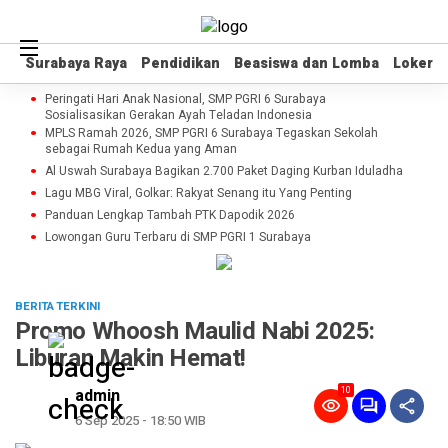
Surabaya Raya
Surabaya Raya
Pendidikan
Pendidikan
Beasiswa dan Lomba
Beasiswa dan Lomba
Loker
Loker
Peringati Hari Anak Nasional, SMP PGRI 6 Surabaya
Sosialisasikan Gerakan Ayah Teladan Indonesia
MPLS Ramah 2026, SMP PGRI 6 Surabaya Tegaskan Sekolah
sebagai Rumah Kedua yang Aman
Al Uswah Surabaya Bagikan 2.700 Paket Daging Kurban Iduladha
Lagu MBG Viral, Golkar: Rakyat Senang itu Yang Penting
Panduan Lengkap Tambah PTK Dapodik 2026
Lowongan Guru Terbaru di SMP PGRI 1 Surabaya
BERITA TERKINI
Promo Whoosh Maulid Nabi 2025:
Liburan Makin Hemat!
10
admin
6 Sep 2025 - 18:50 WIB