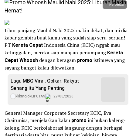
Perbesar
Libur panjang Maulid Nabi 2025 makin dekat, dan ini dia
kabar gembira buat kamu yang sudah siap seru-seruan!
PT
Kereta Cepat
Indonesia China (KCIC) nggak mau
ketinggalan, mereka siap manjain penumpang
Kereta
Cepat Whoosh
dengan beragam
promo
istimewa yang
sayang banget kalau dilewatkan.
Lagu MBG Viral, Golkar: Rakyat
Senang itu Yang Penting
klikmojokLIPUTAN
29/05/2026
General Manager Corporate Secretary KCIC, Eva
Chairunisa, menjelaskan kalau
promo
ini bukan kaleng-
kaleng. KCIC berkolaborasi langsung dengan berbagai
destinasi wisata hits, pusat kuliner kekinian, hingga