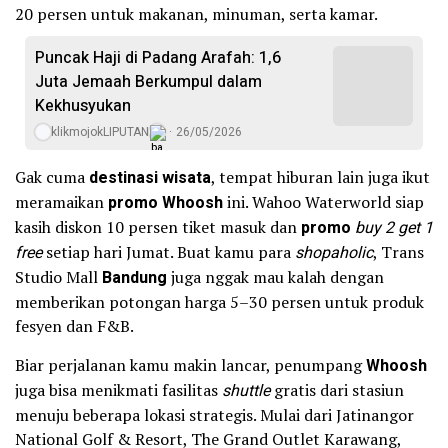
20 persen untuk makanan, minuman, serta kamar.
Puncak Haji di Padang Arafah: 1,6
Juta Jemaah Berkumpul dalam
Kekhusyukan
klikmojokLIPUTAN
26/05/2026
Gak cuma
destinasi wisata
, tempat hiburan lain juga ikut
meramaikan
promo Whoosh
ini. Wahoo Waterworld siap
kasih diskon 10 persen tiket masuk dan
promo
buy 2 get 1
free
setiap hari Jumat. Buat kamu para
shopaholic
, Trans
Studio Mall
Bandung
juga nggak mau kalah dengan
memberikan potongan harga 5–30 persen untuk produk
fesyen dan F&B.
Biar perjalanan kamu makin lancar, penumpang
Whoosh
juga bisa menikmati fasilitas
shuttle
gratis dari stasiun
menuju beberapa lokasi strategis. Mulai dari Jatinangor
National Golf & Resort, The Grand Outlet Karawang,