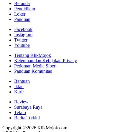
Beranda
Pendidikan
Loker
Panduan
Facebook
Instagram
Twitter
Youtube
Tentang KlikMojok
Ketentuan dan Kebijakan Privacy
Pedoman Media Siber
Panduan Komunitas
Bantuan
Iklan
Karir
Review
Surabaya Raya
Tekno
Berita Terkini
Copyright @2026 KlikMojok.com