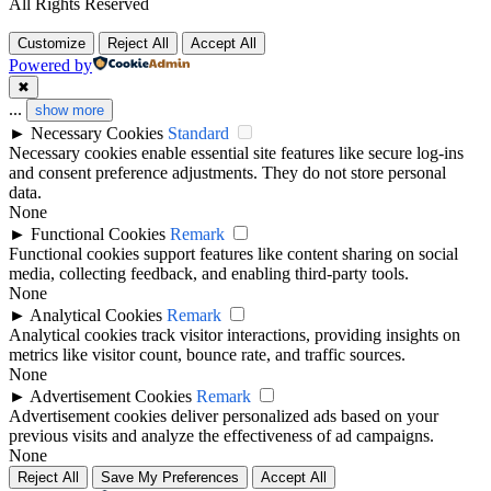
All Rights Reserved
Customize
Reject All
Accept All
Powered by
✖
...
show more
►
Necessary Cookies
Standard
Necessary cookies enable essential site features like secure log-ins
and consent preference adjustments. They do not store personal
data.
None
►
Functional Cookies
Remark
Functional cookies support features like content sharing on social
media, collecting feedback, and enabling third-party tools.
None
►
Analytical Cookies
Remark
Analytical cookies track visitor interactions, providing insights on
metrics like visitor count, bounce rate, and traffic sources.
None
►
Advertisement Cookies
Remark
Advertisement cookies deliver personalized ads based on your
previous visits and analyze the effectiveness of ad campaigns.
None
Reject All
Save My Preferences
Accept All