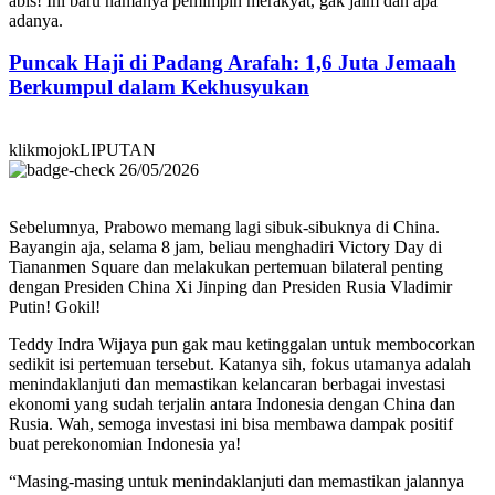
abis! Ini baru namanya pemimpin merakyat, gak jaim dan apa
adanya.
Puncak Haji di Padang Arafah: 1,6 Juta Jemaah
Berkumpul dalam Kekhusyukan
klikmojokLIPUTAN
26/05/2026
Sebelumnya, Prabowo memang lagi sibuk-sibuknya di China.
Bayangin aja, selama 8 jam, beliau menghadiri Victory Day di
Tiananmen Square dan melakukan pertemuan bilateral penting
dengan Presiden China Xi Jinping dan Presiden Rusia Vladimir
Putin! Gokil!
Teddy Indra Wijaya pun gak mau ketinggalan untuk membocorkan
sedikit isi pertemuan tersebut. Katanya sih, fokus utamanya adalah
menindaklanjuti dan memastikan kelancaran berbagai investasi
ekonomi yang sudah terjalin antara Indonesia dengan China dan
Rusia. Wah, semoga investasi ini bisa membawa dampak positif
buat perekonomian Indonesia ya!
“Masing-masing untuk menindaklanjuti dan memastikan jalannya