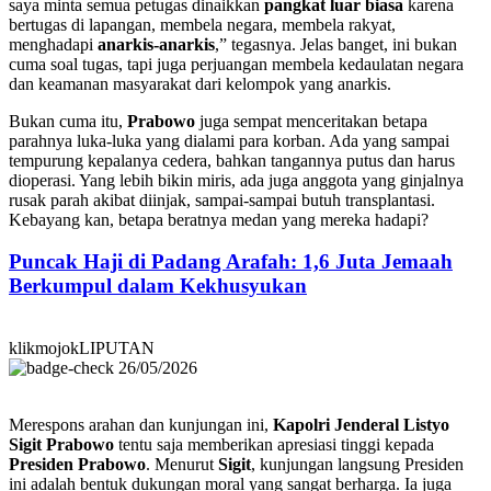
saya minta semua petugas dinaikkan
pangkat luar biasa
karena
bertugas di lapangan, membela negara, membela rakyat,
menghadapi
anarkis-anarkis
,” tegasnya. Jelas banget, ini bukan
cuma soal tugas, tapi juga perjuangan membela kedaulatan negara
dan keamanan masyarakat dari kelompok yang anarkis.
Bukan cuma itu,
Prabowo
juga sempat menceritakan betapa
parahnya luka-luka yang dialami para korban. Ada yang sampai
tempurung kepalanya cedera, bahkan tangannya putus dan harus
dioperasi. Yang lebih bikin miris, ada juga anggota yang ginjalnya
rusak parah akibat diinjak, sampai-sampai butuh transplantasi.
Kebayang kan, betapa beratnya medan yang mereka hadapi?
Puncak Haji di Padang Arafah: 1,6 Juta Jemaah
Berkumpul dalam Kekhusyukan
klikmojokLIPUTAN
26/05/2026
Merespons arahan dan kunjungan ini,
Kapolri Jenderal Listyo
Sigit Prabowo
tentu saja memberikan apresiasi tinggi kepada
Presiden Prabowo
. Menurut
Sigit
, kunjungan langsung Presiden
ini adalah bentuk dukungan moral yang sangat berharga. Ia juga