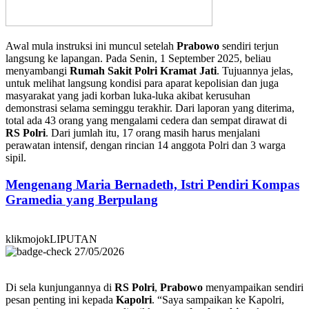
Awal mula instruksi ini muncul setelah
Prabowo
sendiri terjun
langsung ke lapangan. Pada Senin, 1 September 2025, beliau
menyambangi
Rumah Sakit Polri Kramat Jati
. Tujuannya jelas,
untuk melihat langsung kondisi para aparat kepolisian dan juga
masyarakat yang jadi korban luka-luka akibat kerusuhan
demonstrasi selama seminggu terakhir. Dari laporan yang diterima,
total ada 43 orang yang mengalami cedera dan sempat dirawat di
RS Polri
. Dari jumlah itu, 17 orang masih harus menjalani
perawatan intensif, dengan rincian 14 anggota Polri dan 3 warga
sipil.
Mengenang Maria Bernadeth, Istri Pendiri Kompas
Gramedia yang Berpulang
klikmojokLIPUTAN
27/05/2026
Di sela kunjungannya di
RS Polri
,
Prabowo
menyampaikan sendiri
pesan penting ini kepada
Kapolri
. “Saya sampaikan ke Kapolri,