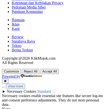
Ketentuan dan Kebijakan Privacy
Pedoman Media Siber
Panduan Komunitas
Bantuan
Iklan
Karir
Review
Surabaya Raya
Tekno
Berita Terkini
Copyright @2026 KlikMojok.com
All Rights Reserved
Customize
Reject All
Accept All
Powered by
✖
...
show more
►
Necessary Cookies
Standard
Necessary cookies enable essential site features like secure log-ins
and consent preference adjustments. They do not store personal
data.
None