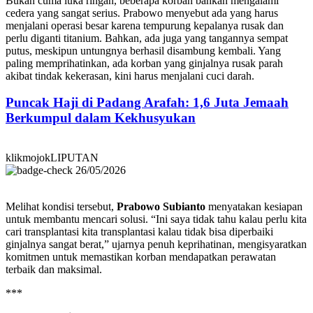
Bukan cuma luka ringan, beberapa korban bahkan mengalami
cedera yang sangat serius. Prabowo menyebut ada yang harus
menjalani operasi besar karena tempurung kepalanya rusak dan
perlu diganti titanium. Bahkan, ada juga yang tangannya sempat
putus, meskipun untungnya berhasil disambung kembali. Yang
paling memprihatinkan, ada korban yang ginjalnya rusak parah
akibat tindak kekerasan, kini harus menjalani cuci darah.
Puncak Haji di Padang Arafah: 1,6 Juta Jemaah
Berkumpul dalam Kekhusyukan
klikmojokLIPUTAN
26/05/2026
Melihat kondisi tersebut,
Prabowo Subianto
menyatakan kesiapan
untuk membantu mencari solusi. “Ini saya tidak tahu kalau perlu kita
cari transplantasi kita transplantasi kalau tidak bisa diperbaiki
ginjalnya sangat berat,” ujarnya penuh keprihatinan, mengisyaratkan
komitmen untuk memastikan korban mendapatkan perawatan
terbaik dan maksimal.
***