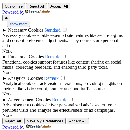
Customize
Reject All
Accept All
Powered by
✖
...
show more
►
Necessary Cookies
Standard
Necessary cookies enable essential site features like secure log-ins
and consent preference adjustments. They do not store personal
data.
None
►
Functional Cookies
Remark
Functional cookies support features like content sharing on social
media, collecting feedback, and enabling third-party tools.
None
►
Analytical Cookies
Remark
Analytical cookies track visitor interactions, providing insights on
metrics like visitor count, bounce rate, and traffic sources.
None
►
Advertisement Cookies
Remark
Advertisement cookies deliver personalized ads based on your
previous visits and analyze the effectiveness of ad campaigns.
None
Reject All
Save My Preferences
Accept All
Powered by