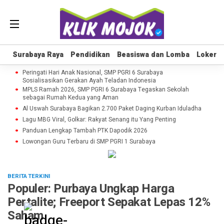
Surabaya Raya
Surabaya Raya
Pendidikan
Pendidikan
Beasiswa dan Lomba
Beasiswa dan Lomba
Loker
Loker
Peringati Hari Anak Nasional, SMP PGRI 6 Surabaya
Sosialisasikan Gerakan Ayah Teladan Indonesia
MPLS Ramah 2026, SMP PGRI 6 Surabaya Tegaskan Sekolah
sebagai Rumah Kedua yang Aman
Al Uswah Surabaya Bagikan 2.700 Paket Daging Kurban Iduladha
Lagu MBG Viral, Golkar: Rakyat Senang itu Yang Penting
Panduan Lengkap Tambah PTK Dapodik 2026
Lowongan Guru Terbaru di SMP PGRI 1 Surabaya
BERITA TERKINI
Populer: Purbaya Ungkap Harga
Pertalite; Freeport Sepakat Lepas 12%
Saham