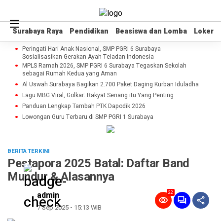
Surabaya Raya
Surabaya Raya
Pendidikan
Pendidikan
Beasiswa dan Lomba
Beasiswa dan Lomba
Loker
Loker
Peringati Hari Anak Nasional, SMP PGRI 6 Surabaya
Sosialisasikan Gerakan Ayah Teladan Indonesia
MPLS Ramah 2026, SMP PGRI 6 Surabaya Tegaskan Sekolah
sebagai Rumah Kedua yang Aman
Al Uswah Surabaya Bagikan 2.700 Paket Daging Kurban Iduladha
Lagu MBG Viral, Golkar: Rakyat Senang itu Yang Penting
Panduan Lengkap Tambah PTK Dapodik 2026
Lowongan Guru Terbaru di SMP PGRI 1 Surabaya
BERITA TERKINI
Pestapora 2025 Batal: Daftar Band
Mundur & Alasannya
22
admin
7 Sep 2025 - 15:13 WIB