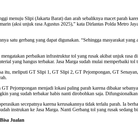
nggi menuju Slipi (Jakarta Barat) dan arah sebaliknya macet parah ka
arin (aksi unjuk rasa Agustus 2025),” kata Dirlantas Polda Metro Jay
hanya satu gerbang yang dapat digunakan. “Sehingga masyarakat yang
atakan perbaikan infrastruktur tol yang rusak akibat unjuk rasa di 
aterial yang hangus terbakar. Jasa Marga sudah mulai memperbaiki tol 
k rasa itu, meliputi GT Slipi 1, GT Slipi 2, GT Pejompongan, GT Se
rah.
Pejompongan menjadi lokasi paling parah karena dibakar sebanyak 
gkin yang sudah terbakar habis nanti dirobohkan saja. Difungsionalka
operasikan secepatnya karena kerusakannya tidak terlalu parah. Ia ber
udah instrukan ke Jasa Marga. Nanti Gerbang tol yang rusak sedang bi
Bisa Jualan