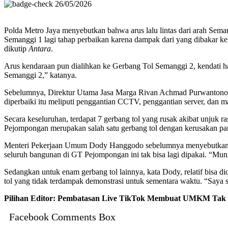
26/05/2026
Polda Metro Jaya menyebutkan bahwa arus lalu lintas dari arah Sema
Semanggi 1 lagi tahap perbaikan karena dampak dari yang dibakar kem
dikutip
Antara
.
Arus kendaraan pun dialihkan ke Gerbang Tol Semanggi 2, kendati 
Semanggi 2,” katanya.
Sebelumnya, Direktur Utama Jasa Marga Rivan Achmad Purwantono meng
diperbaiki itu meliputi penggantian CCTV, penggantian server, dan m
Secara keseluruhan, terdapat 7 gerbang tol yang rusak akibat unju
Pejompongan merupakan salah satu gerbang tol dengan kerusakan pa
Menteri Pekerjaan Umum Dody Hanggodo sebelumnya menyebutkan GT 
seluruh bangunan di GT Pejompongan ini tak bisa lagi dipakai. “Mun
Sedangkan untuk enam gerbang tol lainnya, kata Dody, relatif bisa di
tol yang tidak terdampak demonstrasi untuk sementara waktu. “Saya s
Pilihan Editor: Pembatasan Live TikTok Membuat UMKM Tak 
Facebook Comments Box