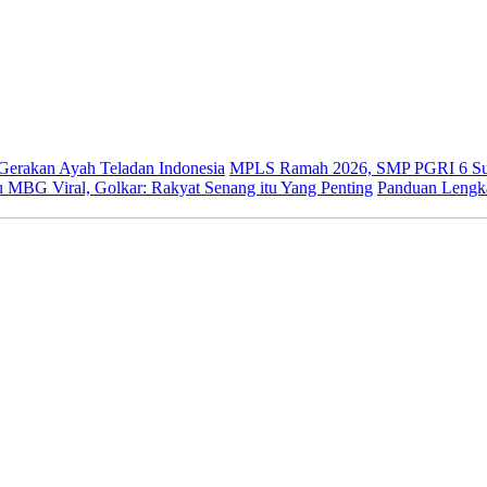
 Gerakan Ayah Teladan Indonesia
MPLS Ramah 2026, SMP PGRI 6 Sur
 MBG Viral, Golkar: Rakyat Senang itu Yang Penting
Panduan Lengk