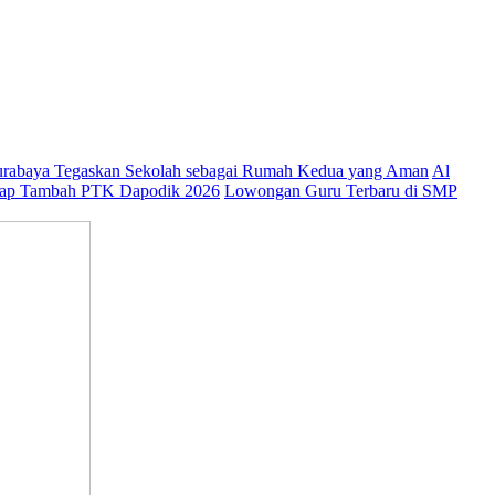
abaya Tegaskan Sekolah sebagai Rumah Kedua yang Aman
Al
ap Tambah PTK Dapodik 2026
Lowongan Guru Terbaru di SMP