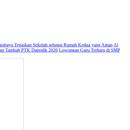
abaya Tegaskan Sekolah sebagai Rumah Kedua yang Aman
Al
ap Tambah PTK Dapodik 2026
Lowongan Guru Terbaru di SMP