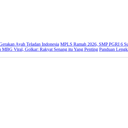
 Gerakan Ayah Teladan Indonesia
MPLS Ramah 2026, SMP PGRI 6 Sur
 MBG Viral, Golkar: Rakyat Senang itu Yang Penting
Panduan Lengk