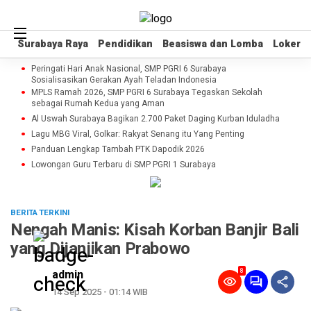
Surabaya Raya
Surabaya Raya
Pendidikan
Pendidikan
Beasiswa dan Lomba
Beasiswa dan Lomba
Loker
Loker
Peringati Hari Anak Nasional, SMP PGRI 6 Surabaya
Sosialisasikan Gerakan Ayah Teladan Indonesia
MPLS Ramah 2026, SMP PGRI 6 Surabaya Tegaskan Sekolah
sebagai Rumah Kedua yang Aman
Al Uswah Surabaya Bagikan 2.700 Paket Daging Kurban Iduladha
Lagu MBG Viral, Golkar: Rakyat Senang itu Yang Penting
Panduan Lengkap Tambah PTK Dapodik 2026
Lowongan Guru Terbaru di SMP PGRI 1 Surabaya
BERITA TERKINI
Nengah Manis: Kisah Korban Banjir Bali
yang Dijanjikan Prabowo
8
admin
14 Sep 2025 - 01:14 WIB