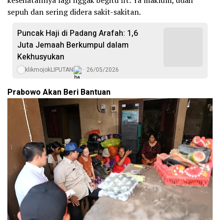
kesehatannya lagi nggak begitu fit. Ya maklum, udah
sepuh dan sering didera sakit-sakitan.
Puncak Haji di Padang Arafah: 1,6
Juta Jemaah Berkumpul dalam
Kekhusyukan
klikmojokLIPUTAN
26/05/2026
Prabowo Akan Beri Bantuan