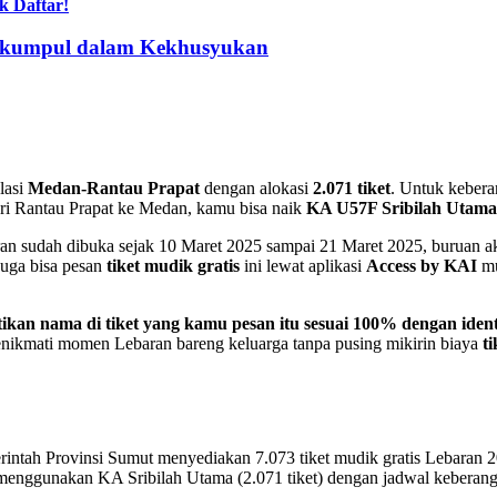
k Daftar!
erkumpul dalam Kekhusyukan
lasi
Medan-Rantau Prapat
dengan alokasi
2.071 tiket
. Untuk keber
ri Rantau Prapat ke Medan, kamu bisa naik
KA U57F Sribilah Utama
an sudah dibuka sejak 10 Maret 2025 sampai 21 Maret 2025, buruan a
juga bisa pesan
tiket mudik gratis
ini lewat aplikasi
Access by KAI
mu
tikan nama di tiket yang kamu pesan itu sesuai 100% dengan ide
enikmati momen Lebaran bareng keluarga tanpa pusing mikirin biaya
ti
ntah Provinsi Sumut menyediakan 7.073 tiket mudik gratis Lebaran 202
enggunakan KA Sribilah Utama (2.071 tiket) dengan jadwal keberangk