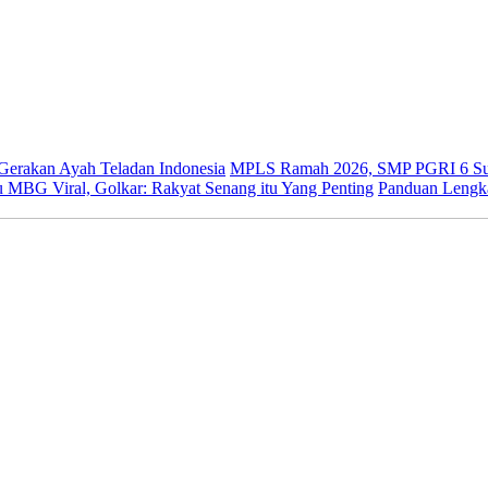
 Gerakan Ayah Teladan Indonesia
MPLS Ramah 2026, SMP PGRI 6 Sur
 MBG Viral, Golkar: Rakyat Senang itu Yang Penting
Panduan Lengk