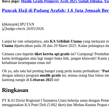
Baca juga:
Mudik Gratis Pemprov Aceh 2025 Sudah Dibuka, Yu
Puncak Haji di Padang Arafah: 1,6 Juta Jemaah B
klikmojokLIPUTAN
26/05/2026
Lanjut ke rute selanjutnya, ada
KA Sribilah Utama
yang melayani re
Utama
dijadwalkan pada 28 dan 29 Maret 2025. Kalau pulangnya da
Gimana cara dapetin
tiket kereta api gratis
ini? Gampang! Pendaftar
kamu ketinggalan atau lagi mager buka link, jangan khawatir! Kamu 
kehabisan kesempatan emas ini!
Oh ya, ada satu hal penting banget yang perlu kamu perhatikan: “
Pas
dengan adanya program
mudik gratis
ini, semua orang bisa fokus m
kantong nangis di
Lebaran 2025
ini!
Ringkasan
PT KAI Divisi Regional I Sumatera Utara bekerja sama dengan Pemeri
menggunakan KA Putri Deli (5.002 tiket) dan Medan-Rantau Prapat m