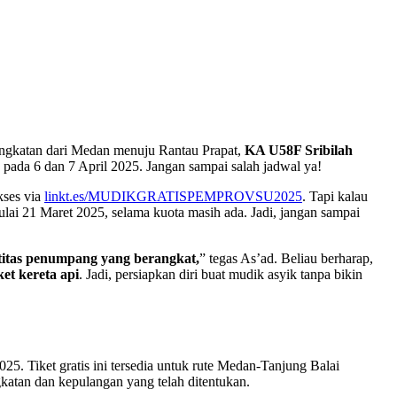
angkatan dari Medan menuju Rantau Prapat,
KA U58F Sribilah
pada 6 dan 7 April 2025. Jangan sampai salah jadwal ya!
kses via
linkt.es/MUDIKGRATISPEMPROVSU2025
. Tapi kalau
lai 21 Maret 2025, selama kuota masih ada. Jadi, jangan sampai
ntitas penumpang yang berangkat,
” tegas As’ad. Beliau berharap,
ket kereta api
. Jadi, persiapkan diri buat mudik asyik tanpa bikin
5. Tiket gratis ini tersedia untuk rute Medan-Tanjung Balai
atan dan kepulangan yang telah ditentukan.