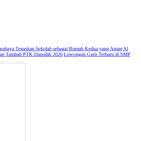
abaya Tegaskan Sekolah sebagai Rumah Kedua yang Aman
Al
ap Tambah PTK Dapodik 2026
Lowongan Guru Terbaru di SMP