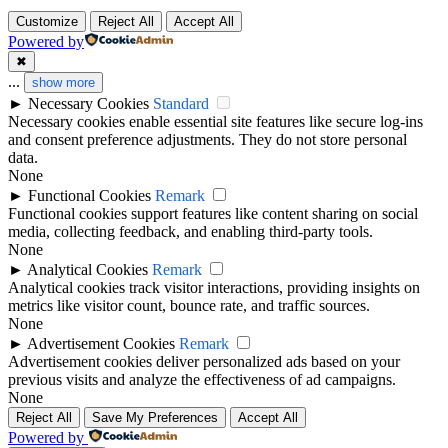
Customize
Reject All
Accept All
Powered by
✖
...
show more
►
Necessary Cookies
Standard
Necessary cookies enable essential site features like secure log-ins
and consent preference adjustments. They do not store personal
data.
None
►
Functional Cookies
Remark
Functional cookies support features like content sharing on social
media, collecting feedback, and enabling third-party tools.
None
►
Analytical Cookies
Remark
Analytical cookies track visitor interactions, providing insights on
metrics like visitor count, bounce rate, and traffic sources.
None
►
Advertisement Cookies
Remark
Advertisement cookies deliver personalized ads based on your
previous visits and analyze the effectiveness of ad campaigns.
None
Reject All
Save My Preferences
Accept All
Powered by