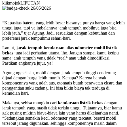
klikmojokLIPUTAN
26/05/2026
“Kapasitas baterai yang lebih besar biasanya punya harga yang lebih
tinggi juga, tapi ya imbalannya jarak tempuh mobilnya juga bisa
lebih jauh,” ujar Agung. Jadi, sesuaikan dengan kebutuhan dan
preferensi jarak tempuhmu sehari-hari.
Lanjut,
jarak tempuh kendaraan
alias
odometer mobil listrik
bekas
juga jadi perhatian utama, lho. Jangan sampai kamu ketipu
sama jarak tempuh yang tidak *real* atau udah dimodifikasi.
Pastikan angkanya jujur, ya!
Agung ngejelasin, mobil dengan jarak tempuh tinggi cenderung
dijual dengan harga lebih murah. Kenapa? Karena banyak
komponennya yang udah aus, otomatis butuh perawatan ekstra dan
penggantian suku cadang. Ini bisa bikin biaya tak terduga di
kemudian hari.
Makanya, sebisa mungkin cari
kendaraan listrik bekas
dengan
jarak tempuh yang masih tidak terlalu tinggi. Tujuannya, biar kamu
gak pusing mikirin biaya-biaya lain yang harus dikeluarkan nanti.
“Sedangkan semakin kecil odometer yang tercatat, berarti mobil
tersebut jarang digunakan, sehingga komponennya masih dalam