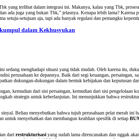
 yang terlibat dalam integrasi ini. Makanya, kalau yang Tbk, prosesny
an ada juga yang bukan Tbk,” jelasnya. Kenapa lebih lama? Karena peru
ma setuju-setujuan aja, tapi ada banyak regulasi dan pemangku kepent
erkumpul dalam Kekhusyukan
ini sedang menghadapi situasi yang tidak mudah. Oleh karena itu, duk
ondisi perusahaan ke depannya. Baik dari segi keuangan, persaingan, 
endapatkan dukungan-dukungan dalam bentuk kebijakan dan keputusan da
gan, kemudian dari sisi persaingan, kemudian dari sisi pengelolaan k
angkah strategis untuk keberlanjutan. Ini menunjukkan bahwa restrukt
 sinyal. Beliau menyebutkan bahwa tujuh perusahaan pelat merah ini b
rian untuk menyehatkan dan membangun keahlian spesifik di setiap
BU
ian dari
restrukturisasi
yang sudah lama direncanakan dan nggak akan