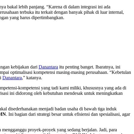
a bakal lebih panjang. “Karena di dalam integrasi ini ada
sahaan terbuka itu terkait dengan banyak pihak di luar internal,
ingan yang harus dipertimbangkan.
ungan kebijakan dari
Danantara
itu penting banget. Ibaratnya, ini
sampai optimalisasi kompetensi masing-masing perusahaan. “Kebetulan
ri
Danantara
,” katanya.
ompetensi-kompetensi yang tadi kami miliki, khususnya yang ada di
urisasi ini didorong oleh kebutuhan mendesak untuk meningkatkan
akal disederhanakan menjadi badan usaha di bawah tiga induk
MN
. Ini bagian dari strategi besar untuk efisiensi dan spesialisasi, agar
 mengganggu proyek-proyek yang sedang berjalan. Jadi, para