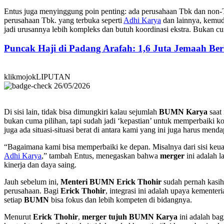
Entus juga menyinggung poin penting: ada perusahaan Tbk dan non-Tbk
perusahaan Tbk. yang terbuka seperti
Adhi Karya
dan lainnya, kemudi
jadi urusannya lebih kompleks dan butuh koordinasi ekstra. Bukan cu
Puncak Haji di Padang Arafah: 1,6 Juta Jemaah B
klikmojokLIPUTAN
26/05/2026
Di sisi lain, tidak bisa dimungkiri kalau sejumlah
BUMN Karya
saat 
bukan cuma pilihan, tapi sudah jadi ‘kepastian’ untuk memperbaiki k
juga ada situasi-situasi berat di antara kami yang ini juga harus m
“Bagaimana kami bisa memperbaiki ke depan. Misalnya dari sisi keuan
Adhi Karya
,” tambah Entus, menegaskan bahwa
merger
ini adalah l
kinerja dan daya saing.
Jauh sebelum ini,
Menteri BUMN Erick Thohir
sudah pernah kasih
perusahaan. Bagi
Erick Thohir
, integrasi ini adalah upaya kemente
setiap
BUMN
bisa fokus dan lebih kompeten di bidangnya.
Menurut
Erick Thohir
,
merger tujuh BUMN Karya
ini adalah bag