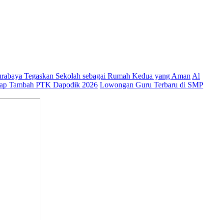
abaya Tegaskan Sekolah sebagai Rumah Kedua yang Aman
Al
ap Tambah PTK Dapodik 2026
Lowongan Guru Terbaru di SMP