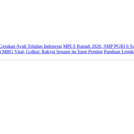
 Gerakan Ayah Teladan Indonesia
MPLS Ramah 2026, SMP PGRI 6 Sur
 MBG Viral, Golkar: Rakyat Senang itu Yang Penting
Panduan Lengk