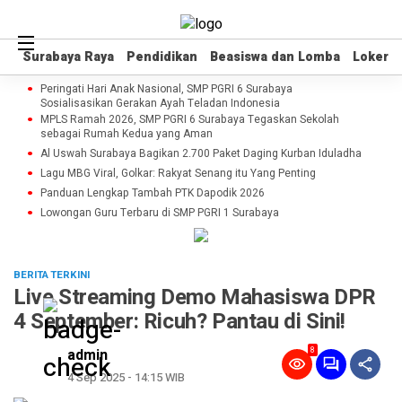
Surabaya Raya
Surabaya Raya
Pendidikan
Pendidikan
Beasiswa dan Lomba
Beasiswa dan Lomba
Loker
Loker
Peringati Hari Anak Nasional, SMP PGRI 6 Surabaya
Sosialisasikan Gerakan Ayah Teladan Indonesia
MPLS Ramah 2026, SMP PGRI 6 Surabaya Tegaskan Sekolah
sebagai Rumah Kedua yang Aman
Al Uswah Surabaya Bagikan 2.700 Paket Daging Kurban Iduladha
Lagu MBG Viral, Golkar: Rakyat Senang itu Yang Penting
Panduan Lengkap Tambah PTK Dapodik 2026
Lowongan Guru Terbaru di SMP PGRI 1 Surabaya
BERITA TERKINI
Live Streaming Demo Mahasiswa DPR
4 September: Ricuh? Pantau di Sini!
8
admin
4 Sep 2025 - 14:15 WIB