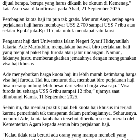
dijual berapa, berapa yang harus dikasih ke oknum di Kemenag,”
kata Asep saat dikonfirmasi pada Ahad, 21 September 2025.
Pembagian kuota haji itu pun tak gratis. Menurut Asep, setiap agen
perjalanan haji harus membayar US$ 2.700 sampai US$ 7 ribu atau
sekitar Rp 42 juta-Rp 115 juta untuk mendapat satu kursi.
Pengamat haji dari Universitas Islam Negeri Syarif Hidayatullah
Jakarta, Ade Marfuddin, mengatakan banyak biro perjalanan haji
yang menjual paket haji furoda atau jalur undangan. Namun,
faktanya justru memberangkatkan jemaahnya dengan menggunakan
visa haji khusus.
Ade menyebutkan harga kuota haji itu lebih murah ketimbang harga
visa haji furoda. Hal itu, menurut dia, membuat biro perjalanan haji
bisa meraup untung lebih besar dari selisih harga visa saja. “Visa
furoda itu seharga US$ 6 ribu sampai 12 ribu,” ujarnya saat
dihubungi Kamis, 11 September 2025.
Selain itu, dia menilai praktik jual-beli kuota haji khusus ini terjadi
karena pemerintah tak transparan dalam pembagiannya. Seharusnya,
menurut Ade, kuota tambahan tersebut diberikan secara merata oleh
Kementerian Agam kepada semua biro perjalanan haji.
“Kalau tidak rata berarti ada orang yang mampu membeli yang