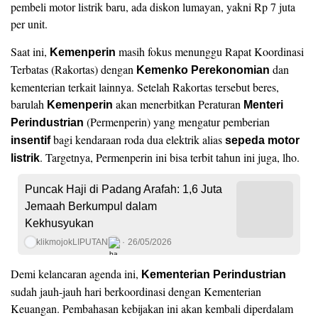
pembeli motor listrik baru, ada diskon lumayan, yakni Rp 7 juta
per unit.
Saat ini,
masih fokus menunggu Rapat Koordinasi
Kemenperin
Terbatas (Rakortas) dengan
dan
Kemenko Perekonomian
kementerian terkait lainnya. Setelah Rakortas tersebut beres,
barulah
akan menerbitkan Peraturan
Kemenperin
Menteri
(Permenperin) yang mengatur pemberian
Perindustrian
bagi kendaraan roda dua elektrik alias
insentif
sepeda motor
. Targetnya, Permenperin ini bisa terbit tahun ini juga, lho.
listrik
Puncak Haji di Padang Arafah: 1,6 Juta
Jemaah Berkumpul dalam
Kekhusyukan
klikmojokLIPUTAN
26/05/2026
Demi kelancaran agenda ini,
Kementerian Perindustrian
sudah jauh-jauh hari berkoordinasi dengan Kementerian
Keuangan. Pembahasan kebijakan ini akan kembali diperdalam