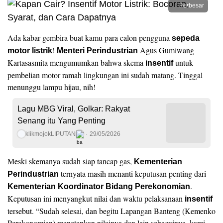
Perbesar
Ada kabar gembira buat kamu para calon pengguna
sepeda
!
Agus Gumiwang
motor listrik
Menteri Perindustrian
Kartasasmita mengumumkan bahwa skema
untuk
insentif
pembelian motor ramah lingkungan ini sudah matang. Tinggal
menunggu lampu hijau, nih!
Lagu MBG Viral, Golkar: Rakyat
Senang itu Yang Penting
klikmojokLIPUTAN
29/05/2026
Meski skemanya sudah siap tancap gas,
Kementerian
ternyata masih menanti keputusan penting dari
Perindustrian
.
Kementerian Koordinator Bidang Perekonomian
Keputusan ini menyangkut nilai dan waktu pelaksanaan
insentif
tersebut. “Sudah selesai, dan begitu Lapangan Banteng (Kemenko
Perekonomian) menetapkan nilainya dan lain sebagainya, kami