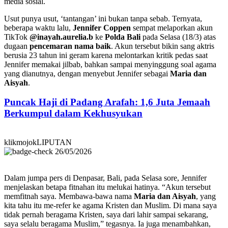
media sosial.
Usut punya usut, ‘tantangan’ ini bukan tanpa sebab. Ternyata,
beberapa waktu lalu,
Jennifer Coppen
sempat melaporkan akun
TikTok
@inayah.aurelia.b
ke
Polda Bali
pada Selasa (18/3) atas
dugaan
pencemaran nama baik
. Akun tersebut bikin sang aktris
berusia 23 tahun ini geram karena melontarkan kritik pedas saat
Jennifer memakai jilbab, bahkan sampai menyinggung soal agama
yang dianutnya, dengan menyebut Jennifer sebagai
Maria dan
Aisyah
.
Puncak Haji di Padang Arafah: 1,6 Juta Jemaah
Berkumpul dalam Kekhusyukan
klikmojokLIPUTAN
26/05/2026
Dalam jumpa pers di Denpasar, Bali, pada Selasa sore, Jennifer
menjelaskan betapa fitnahan itu melukai hatinya. “Akun tersebut
memfitnah saya. Membawa-bawa nama
Maria dan Aisyah
, yang
kita tahu itu me-refer ke agama Kristen dan Muslim. Di mana saya
tidak pernah beragama Kristen, saya dari lahir sampai sekarang,
saya selalu beragama Muslim,” tegasnya. Ia juga menambahkan,