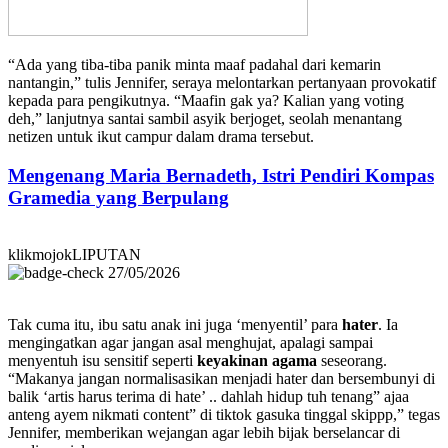
“Ada yang tiba-tiba panik minta maaf padahal dari kemarin
nantangin,” tulis Jennifer, seraya melontarkan pertanyaan provokatif
kepada para pengikutnya. “Maafin gak ya? Kalian yang voting
deh,” lanjutnya santai sambil asyik berjoget, seolah menantang
netizen untuk ikut campur dalam drama tersebut.
Mengenang Maria Bernadeth, Istri Pendiri Kompas
Gramedia yang Berpulang
klikmojokLIPUTAN
27/05/2026
Tak cuma itu, ibu satu anak ini juga ‘menyentil’ para
hater
. Ia
mengingatkan agar jangan asal menghujat, apalagi sampai
menyentuh isu sensitif seperti
keyakinan agama
seseorang.
“Makanya jangan normalisasikan menjadi hater dan bersembunyi di
balik ‘artis harus terima di hate’ .. dahlah hidup tuh tenang” ajaa
anteng ayem nikmati content” di tiktok gasuka tinggal skippp,” tegas
Jennifer, memberikan wejangan agar lebih bijak berselancar di