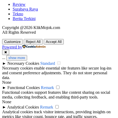
Review
Surabaya Raya
Tekno
Berita Terkini
Copyright @2026 KlikMojok.com
All Rights Reserved
Customize
Reject All
Accept All
Powered by
✖
...
show more
►
Necessary Cookies
Standard
Necessary cookies enable essential site features like secure log-ins
and consent preference adjustments. They do not store personal
data.
None
►
Functional Cookies
Remark
Functional cookies support features like content sharing on social
media, collecting feedback, and enabling third-party tools.
None
►
Analytical Cookies
Remark
Analytical cookies track visitor interactions, providing insights on
metrics like visitor count, bounce rate, and traffic sources.