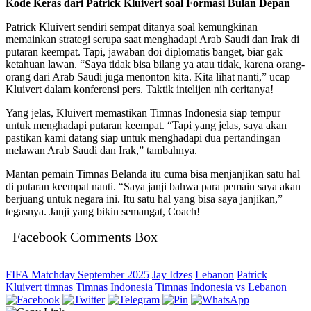
Kode Keras dari Patrick Kluivert soal Formasi Bulan Depan
Patrick Kluivert sendiri sempat ditanya soal kemungkinan
memainkan strategi serupa saat menghadapi Arab Saudi dan Irak di
putaran keempat. Tapi, jawaban doi diplomatis banget, biar gak
ketahuan lawan. “Saya tidak bisa bilang ya atau tidak, karena orang-
orang dari Arab Saudi juga menonton kita. Kita lihat nanti,” ucap
Kluivert dalam konferensi pers. Taktik intelijen nih ceritanya!
Yang jelas, Kluivert memastikan Timnas Indonesia siap tempur
untuk menghadapi putaran keempat. “Tapi yang jelas, saya akan
pastikan kami datang siap untuk menghadapi dua pertandingan
melawan Arab Saudi dan Irak,” tambahnya.
Mantan pemain Timnas Belanda itu cuma bisa menjanjikan satu hal
di putaran keempat nanti. “Saya janji bahwa para pemain saya akan
berjuang untuk negara ini. Itu satu hal yang bisa saya janjikan,”
tegasnya. Janji yang bikin semangat, Coach!
Facebook Comments Box
FIFA Matchday September 2025
Jay Idzes
Lebanon
Patrick
Kluivert
timnas
Timnas Indonesia
Timnas Indonesia vs Lebanon