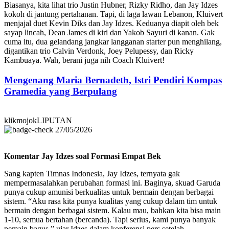
Biasanya, kita lihat trio Justin Hubner, Rizky Ridho, dan Jay Idzes
kokoh di jantung pertahanan. Tapi, di laga lawan Lebanon, Kluivert
menjajal duet Kevin Diks dan Jay Idzes. Keduanya diapit oleh bek
sayap lincah, Dean James di kiri dan Yakob Sayuri di kanan. Gak
cuma itu, dua gelandang jangkar langganan starter pun menghilang,
digantikan trio Calvin Verdonk, Joey Pelupessy, dan Ricky
Kambuaya. Wah, berani juga nih Coach Kluivert!
Mengenang Maria Bernadeth, Istri Pendiri Kompas
Gramedia yang Berpulang
klikmojokLIPUTAN
27/05/2026
Komentar Jay Idzes soal Formasi Empat Bek
Sang kapten Timnas Indonesia, Jay Idzes, ternyata gak
mempermasalahkan perubahan formasi ini. Baginya, skuad Garuda
punya cukup amunisi berkualitas untuk bermain dengan berbagai
sistem. “Aku rasa kita punya kualitas yang cukup dalam tim untuk
bermain dengan berbagai sistem. Kalau mau, bahkan kita bisa main
1-10, semua bertahan (bercanda). Tapi serius, kami punya banyak
pemain bagus,” ujar Idzes dalam konferensi pers setelah