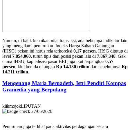
Namun, di balik kenaikan nilai transaksi, ada beberapa indikator lain
yang mengalami penurunan. Indeks Harga Saham Gabungan
(IHSG) pekan ini harus rela terkoreksi
0,17 persen
. IHSG ditutup di
level
7.854,060
, turun tipis dari posisi pekan lalu di
7.867,348
. Gak
cuma IHSG, kapitalisasi pasar BEI juga ikut terpangkas
0,57
persen
, kini berada di angka
Rp 14.130 triliun
dari sebelumnya
Rp
14.211 triliun
.
Mengenang Maria Bernadeth, Istri Pendiri Kompas
Gramedia yang Berpulang
klikmojokLIPUTAN
27/05/2026
Penurunan juga terlihat pada aktivitas perdagangan secara