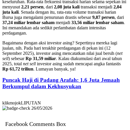
keseluruhan. Rata-rata frekuensi transaksi harian selama sepekan ini
menyusut
2,21 persen
, dari
2,08 juta kali
transaksi menjadi
2,04
juta kali
. Senada dengan itu, rata-rata volume transaksi harian
Bursa juga mengalami penurunan drastis sebesar
9,87 persen
, dari
37,24 miliar lembar saham
menjadi
33,56 miliar lembar saham
.
Ini menandakan ada sedikit perlambatan dalam intensitas
perdagangan.
Bagaimana dengan aksi investor asing? Sepertinya mereka lagi
jualan, nih. Pada hari terakhir perdagangan di pekan ini (12
September 2025), investor asing mencatatkan nilai jual bersih (
net
sell
) sebesar
Rp 31,59 miliar
. Kalau diakumulasi dari awal tahun
2025, total
net sell
investor asing sudah mencapai angka fantastis
Rp 61,72 triliun
. Lumayan banyak, ya!
Puncak Haji di Padang Arafah: 1,6 Juta Jemaah
Berkumpul dalam Kekhusyukan
klikmojokLIPUTAN
26/05/2026
Facebook Comments Box