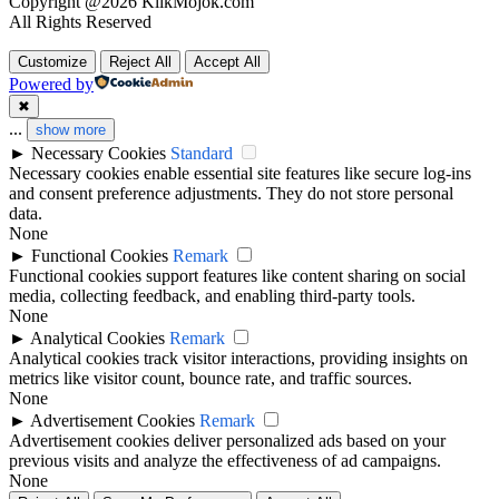
Copyright @2026 KlikMojok.com
All Rights Reserved
Customize
Reject All
Accept All
Powered by
✖
...
show more
►
Necessary Cookies
Standard
Necessary cookies enable essential site features like secure log-ins
and consent preference adjustments. They do not store personal
data.
None
►
Functional Cookies
Remark
Functional cookies support features like content sharing on social
media, collecting feedback, and enabling third-party tools.
None
►
Analytical Cookies
Remark
Analytical cookies track visitor interactions, providing insights on
metrics like visitor count, bounce rate, and traffic sources.
None
►
Advertisement Cookies
Remark
Advertisement cookies deliver personalized ads based on your
previous visits and analyze the effectiveness of ad campaigns.
None