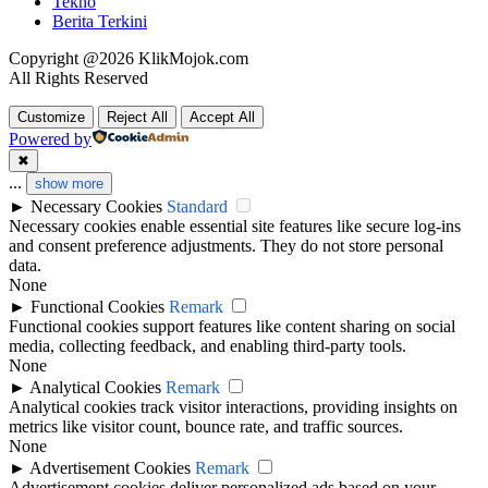
Tekno
Berita Terkini
Copyright @2026 KlikMojok.com
All Rights Reserved
Customize
Reject All
Accept All
Powered by
✖
...
show more
►
Necessary Cookies
Standard
Necessary cookies enable essential site features like secure log-ins
and consent preference adjustments. They do not store personal
data.
None
►
Functional Cookies
Remark
Functional cookies support features like content sharing on social
media, collecting feedback, and enabling third-party tools.
None
►
Analytical Cookies
Remark
Analytical cookies track visitor interactions, providing insights on
metrics like visitor count, bounce rate, and traffic sources.
None
►
Advertisement Cookies
Remark
Advertisement cookies deliver personalized ads based on your