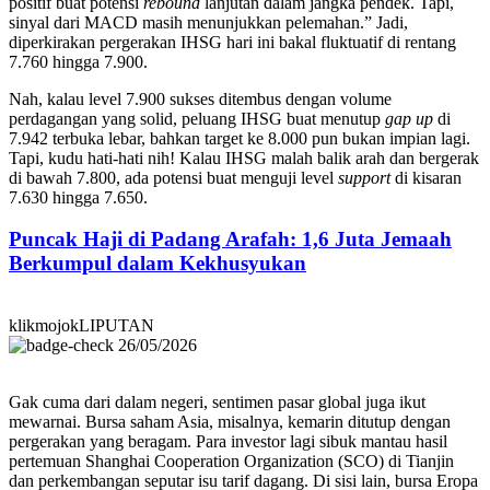
positif buat potensi
rebound
lanjutan dalam jangka pendek. Tapi,
sinyal dari MACD masih menunjukkan pelemahan.” Jadi,
diperkirakan pergerakan IHSG hari ini bakal fluktuatif di rentang
7.760 hingga 7.900.
Nah, kalau level 7.900 sukses ditembus dengan volume
perdagangan yang solid, peluang IHSG buat menutup
gap up
di
7.942 terbuka lebar, bahkan target ke 8.000 pun bukan impian lagi.
Tapi, kudu hati-hati nih! Kalau IHSG malah balik arah dan bergerak
di bawah 7.800, ada potensi buat menguji level
support
di kisaran
7.630 hingga 7.650.
Puncak Haji di Padang Arafah: 1,6 Juta Jemaah
Berkumpul dalam Kekhusyukan
klikmojokLIPUTAN
26/05/2026
Gak cuma dari dalam negeri, sentimen pasar global juga ikut
mewarnai. Bursa saham Asia, misalnya, kemarin ditutup dengan
pergerakan yang beragam. Para investor lagi sibuk mantau hasil
pertemuan Shanghai Cooperation Organization (SCO) di Tianjin
dan perkembangan seputar isu tarif dagang. Di sisi lain, bursa Eropa