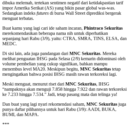
dibuka melemah, tertekan sentimen negatif dari ketidakpastian tarif
impor Amerika Serikat (AS) yang bikin pasar global was-was.
Sedangkan indeks
futures
di bursa Wall Street diprediksi bergerak
menguat terbatas.
Buat kamu yang lagi cari ide saham incaran,
Phintraco Sekuritas
merekomendasikan beberapa nama nih untuk diperhatikan
sepanjang hari Rabu (3/9), yaitu: CTRA, SMRA, TINS, ELSA, dan
MEDC.
Di sisi lain, ada juga pandangan dari
MNC Sekuritas
. Mereka
melihat penguatan IHSG pada Selasa (2/9) kemarin didominasi oleh
volume pembelian yang cukup signifikan, bahkan mampu
menembus level MA20. Meskipun begitu,
MNC Sekuritas
tetap
mengingatkan bahwa posisi IHSG masih rawan terkoreksi lagi.
Meski menguat, menurut riset dari
MNC Sekuritas
, IHSG
“nampaknya akan menguji 7.858 hingga 7.922 dan rawan terkoreksi
ke 7.233 hingga 7.534.” Jadi, tetap pasang mata dan telinga ya!
Dan buat yang lagi nyari rekomendasi saham,
MNC Sekuritas
juga
punya daftar pilihannya untuk hari Rabu (3/9): AADI, BUKA,
BUMI, dan MAPA.
***