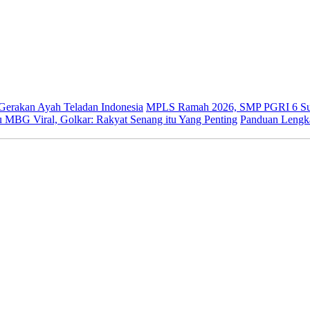
 Gerakan Ayah Teladan Indonesia
MPLS Ramah 2026, SMP PGRI 6 Sur
 MBG Viral, Golkar: Rakyat Senang itu Yang Penting
Panduan Lengk