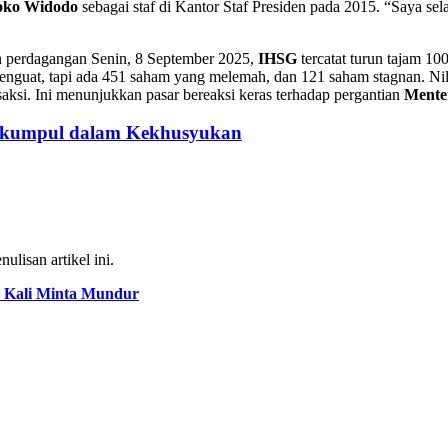
Joko Widodo
sebagai staf di Kantor Staf Presiden pada 2015. “Saya se
n perdagangan Senin, 8 September 2025,
IHSG
tercatat turun tajam 10
nguat, tapi ada 451 saham yang melemah, dan 121 saham stagnan. Nila
nsaksi. Ini menunjukkan pasar bereaksi keras terhadap pergantian
Mente
erkumpul dalam Kekhusyukan
ulisan artikel ini.
 Kali Minta Mundur