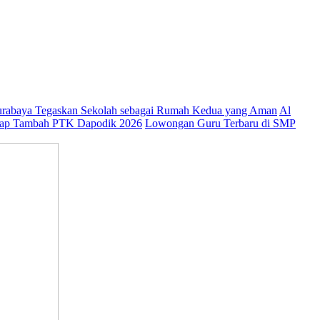
abaya Tegaskan Sekolah sebagai Rumah Kedua yang Aman
Al
ap Tambah PTK Dapodik 2026
Lowongan Guru Terbaru di SMP