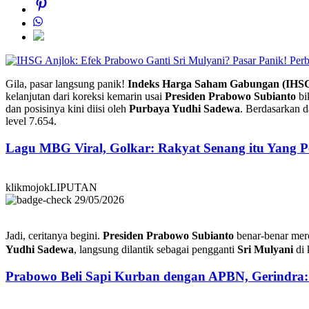
Perb
Gila, pasar langsung panik!
Indeks Harga Saham Gabungan (IHS
kelanjutan dari koreksi kemarin usai
Presiden Prabowo Subianto
bi
dan posisinya kini diisi oleh
Purbaya Yudhi Sadewa
. Berdasarkan d
level 7.654.
Lagu MBG Viral, Golkar: Rakyat Senang itu Yang P
klikmojokLIPUTAN
29/05/2026
Jadi, ceritanya begini.
Presiden Prabowo Subianto
benar-benar mer
Yudhi Sadewa
, langsung dilantik sebagai pengganti
Sri Mulyani
di 
Prabowo Beli Sapi Kurban dengan APBN, Gerindra