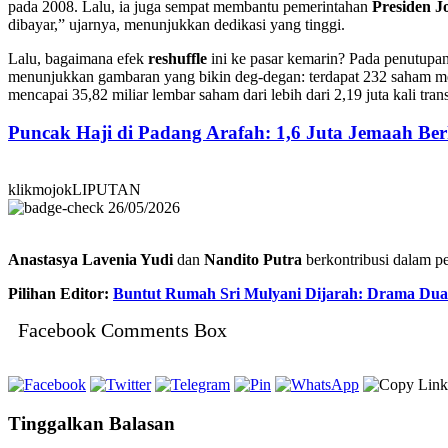
pada 2008. Lalu, ia juga sempat membantu pemerintahan
Presiden 
dibayar,” ujarnya, menunjukkan dedikasi yang tinggi.
Lalu, bagaimana efek
reshuffle
ini ke pasar kemarin? Pada penutupa
menunjukkan gambaran yang bikin deg-degan: terdapat 232 saham me
mencapai 35,82 miliar lembar saham dari lebih dari 2,19 juta kali tra
Puncak Haji di Padang Arafah: 1,6 Juta Jemaah B
klikmojokLIPUTAN
26/05/2026
Anastasya Lavenia Yudi
dan
Nandito Putra
berkontribusi dalam pen
Pilihan Editor:
Buntut Rumah Sri Mulyani Dijarah: Drama Dua
Facebook Comments Box
Tinggalkan Balasan