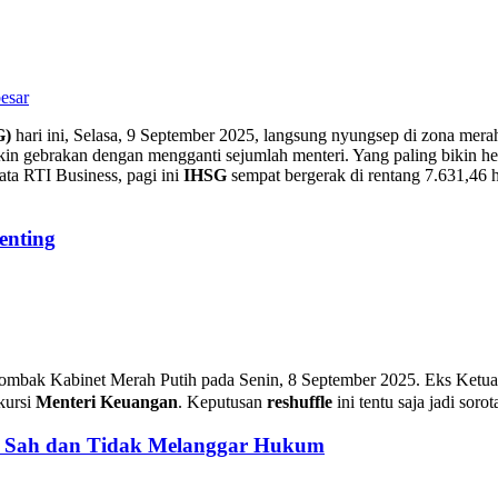
esar
G)
hari ini, Selasa, 9 September 2025, langsung nyungsep di zona merah,
kin gebrakan dengan mengganti sejumlah menteri. Yang paling bikin h
ata RTI Business, pagi ini
IHSG
sempat bergerak di rentang 7.631,46
enting
ombak Kabinet Merah Putih pada Senin, 8 September 2025. Eks Ket
kursi
Menteri Keuangan
. Keputusan
reshuffle
ini tentu saja jadi soro
: Sah dan Tidak Melanggar Hukum