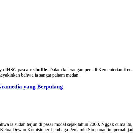
nya
IHSG
pasca
reshuffle
. Dalam keterangan pers di Kementerian Keua
 meyakinkan bahwa ia sangat paham medan.
 Gramedia yang Berpulang
wa ia sudah terjun di pasar modal sejak tahun 2000. Nggak cuma itu, i
 Ketua Dewan Komisioner Lembaga Penjamin Simpanan ini pernah jadi