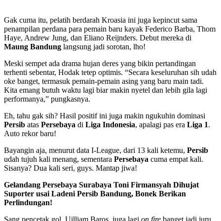
Gak cuma itu, pelatih berdarah Kroasia ini juga kepincut sama
penampilan perdana para pemain baru kayak Federico Barba, Thom
Haye, Andrew Jung, dan Eliano Reijnders. Debut mereka di
Maung Bandung
langsung jadi sorotan, lho!
Meski sempet ada drama hujan deres yang bikin pertandingan
terhenti sebentar, Hodak tetep optimis. “Secara keseluruhan sih udah
oke banget, termasuk pemain-pemain asing yang baru main tadi.
Kita emang butuh waktu lagi biar makin nyetel dan lebih gila lagi
performanya,” pungkasnya.
Eh, tahu gak sih? Hasil positif ini juga makin ngukuhin dominasi
Persib
atas
Persebaya
di
Liga Indonesia
, apalagi pas era
Liga 1
.
Auto rekor baru!
Bayangin aja, menurut data I-League, dari 13 kali ketemu,
Persib
udah tujuh kali menang, sementara
Persebaya
cuma empat kali.
Sisanya? Dua kali seri, guys. Mantap jiwa!
Gelandang Persebaya Surabaya Toni Firmansyah Dihujat
Suporter usai Ladeni Persib Bandung, Bonek Berikan
Perlindungan!
Sang pencetak gol, Uilliam Baros, juga lagi
on fire
banget jadi juru