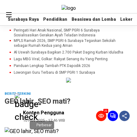
Surabaya Raya
Surabaya Raya
Pendidikan
Pendidikan
Beasiswa dan Lomba
Beasiswa dan Lomba
Loker
Loker
Peringati Hari Anak Nasional, SMP PGRI 6 Surabaya
Sosialisasikan Gerakan Ayah Teladan Indonesia
MPLS Ramah 2026, SMP PGRI 6 Surabaya Tegaskan Sekolah
sebagai Rumah Kedua yang Aman
Al Uswah Surabaya Bagikan 2.700 Paket Daging Kurban Iduladha
Lagu MBG Viral, Golkar: Rakyat Senang itu Yang Penting
Panduan Lengkap Tambah PTK Dapodik 2026
Lowongan Guru Terbaru di SMP PGRI 1 Surabaya
BERITA TERKINI
GEO lahir, SEO mati?
20
Konten Pengguna
10 Nov 2025 - 17:46 WIB
Perbesar