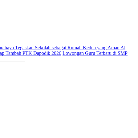
abaya Tegaskan Sekolah sebagai Rumah Kedua yang Aman
Al
ap Tambah PTK Dapodik 2026
Lowongan Guru Terbaru di SMP