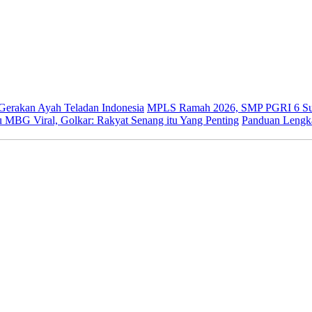
 Gerakan Ayah Teladan Indonesia
MPLS Ramah 2026, SMP PGRI 6 Sur
 MBG Viral, Golkar: Rakyat Senang itu Yang Penting
Panduan Lengk