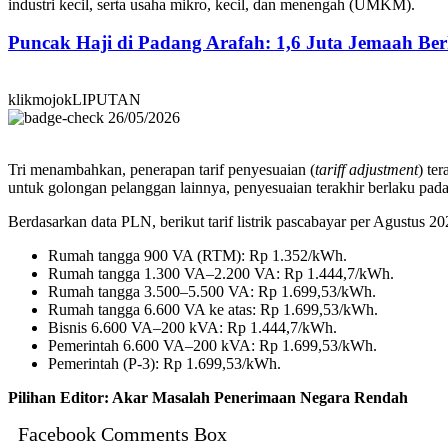
industri kecil, serta usaha mikro, kecil, dan menengah (UMKM).
Puncak Haji di Padang Arafah: 1,6 Juta Jemaah B
klikmojokLIPUTAN
26/05/2026
Tri menambahkan, penerapan tarif penyesuaian (
tariff adjustment
) te
untuk golongan pelanggan lainnya, penyesuaian terakhir berlaku pad
Berdasarkan data PLN, berikut tarif listrik pascabayar per Agustus 2
Rumah tangga 900 VA (RTM): Rp 1.352/kWh.
Rumah tangga 1.300 VA–2.200 VA: Rp 1.444,7/kWh.
Rumah tangga 3.500–5.500 VA: Rp 1.699,53/kWh.
Rumah tangga 6.600 VA ke atas: Rp 1.699,53/kWh.
Bisnis 6.600 VA–200 kVA: Rp 1.444,7/kWh.
Pemerintah 6.600 VA–200 kVA: Rp 1.699,53/kWh.
Pemerintah (P-3): Rp 1.699,53/kWh.
Pilihan Editor: Akar Masalah Penerimaan Negara Rendah
Facebook Comments Box