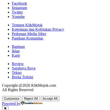
Facebook
Instagram
Twitter
Youtube
Tentang KlikMojok
Ketentuan dan Kebijakan Privacy
Pedoman Media Siber
Panduan Komunitas
Bantuan
Iklan
Karir
Review
Surabaya Raya
Tekno
Berita Terkini
Copyright @2026 KlikMojok.com
All Rights Reserved
Customize
Reject All
Accept All
Powered by
✖