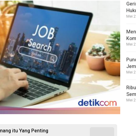
Geri
Huk
Mei 2
Meng
Kom
Mei 2
Punc
Jem
Mei 2
Ribu
Semp
Mei 2
enang itu Yang Penting