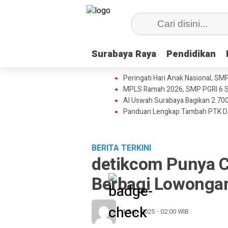
Surabaya Raya
Surabaya Raya
Pendidikan
Pendidikan
Peringati Hari Anak Nasional, SM
MPLS Ramah 2026, SMP PGRI 6 S
Al Uswah Surabaya Bagikan 2.700
Panduan Lengkap Tambah PTK D
BERITA TERKINI
detikcom Punya Ca
Berbagi Lowonga
1 Sep 2025 - 02:00 WIB