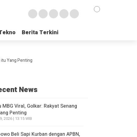
Tekno
Tekno
Berita Terkini
Berita Terkini
 itu Yang Penting
ecent News
 MBG Viral, Golkar: Rakyat Senang
Yang Penting
9, 2026 | 13:15 WIB
owo Beli Sapi Kurban dengan APBN,