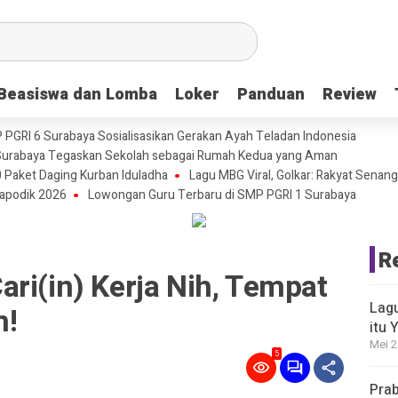
Beasiswa dan Lomba
Beasiswa dan Lomba
Loker
Loker
Panduan
Panduan
Review
Review
P PGRI 6 Surabaya Sosialisasikan Gerakan Ayah Teladan Indonesia
urabaya Tegaskan Sekolah sebagai Rumah Kedua yang Aman
 Paket Daging Kurban Iduladha
Lagu MBG Viral, Golkar: Rakyat Senang
apodik 2026
Lowongan Guru Terbaru di SMP PGRI 1 Surabaya
R
ri(in) Kerja Nih, Tempat
Lagu
n!
itu 
Mei 2
5
Prab