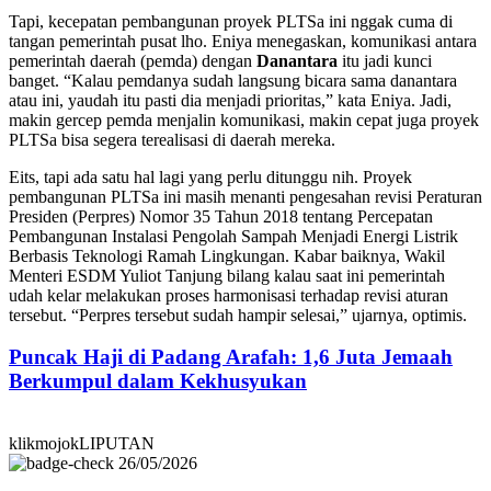
Tapi, kecepatan pembangunan proyek PLTSa ini nggak cuma di
tangan pemerintah pusat lho. Eniya menegaskan, komunikasi antara
pemerintah daerah (pemda) dengan
Danantara
itu jadi kunci
banget. “Kalau pemdanya sudah langsung bicara sama danantara
atau ini, yaudah itu pasti dia menjadi prioritas,” kata Eniya. Jadi,
makin gercep pemda menjalin komunikasi, makin cepat juga proyek
PLTSa bisa segera terealisasi di daerah mereka.
Eits, tapi ada satu hal lagi yang perlu ditunggu nih. Proyek
pembangunan PLTSa ini masih menanti pengesahan revisi Peraturan
Presiden (Perpres) Nomor 35 Tahun 2018 tentang Percepatan
Pembangunan Instalasi Pengolah Sampah Menjadi Energi Listrik
Berbasis Teknologi Ramah Lingkungan. Kabar baiknya, Wakil
Menteri ESDM Yuliot Tanjung bilang kalau saat ini pemerintah
udah kelar melakukan proses harmonisasi terhadap revisi aturan
tersebut. “Perpres tersebut sudah hampir selesai,” ujarnya, optimis.
Puncak Haji di Padang Arafah: 1,6 Juta Jemaah
Berkumpul dalam Kekhusyukan
klikmojokLIPUTAN
26/05/2026