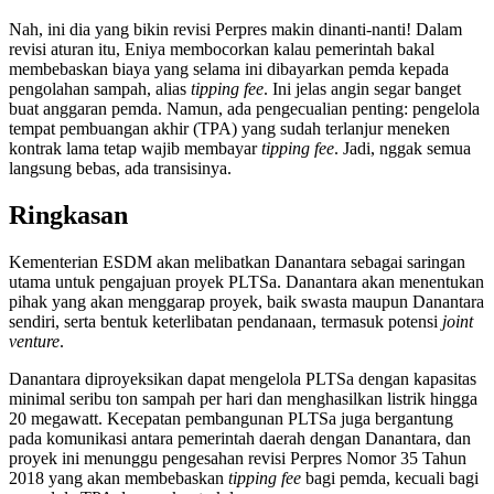
Nah, ini dia yang bikin revisi Perpres makin dinanti-nanti! Dalam
revisi aturan itu, Eniya membocorkan kalau pemerintah bakal
membebaskan biaya yang selama ini dibayarkan pemda kepada
pengolahan sampah, alias
tipping fee
. Ini jelas angin segar banget
buat anggaran pemda. Namun, ada pengecualian penting: pengelola
tempat pembuangan akhir (TPA) yang sudah terlanjur meneken
kontrak lama tetap wajib membayar
tipping fee
. Jadi, nggak semua
langsung bebas, ada transisinya.
Ringkasan
Kementerian ESDM akan melibatkan Danantara sebagai saringan
utama untuk pengajuan proyek PLTSa. Danantara akan menentukan
pihak yang akan menggarap proyek, baik swasta maupun Danantara
sendiri, serta bentuk keterlibatan pendanaan, termasuk potensi
joint
venture
.
Danantara diproyeksikan dapat mengelola PLTSa dengan kapasitas
minimal seribu ton sampah per hari dan menghasilkan listrik hingga
20 megawatt. Kecepatan pembangunan PLTSa juga bergantung
pada komunikasi antara pemerintah daerah dengan Danantara, dan
proyek ini menunggu pengesahan revisi Perpres Nomor 35 Tahun
2018 yang akan membebaskan
tipping fee
bagi pemda, kecuali bagi