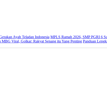
 Gerakan Ayah Teladan Indonesia
MPLS Ramah 2026, SMP PGRI 6 Sur
 MBG Viral, Golkar: Rakyat Senang itu Yang Penting
Panduan Lengk