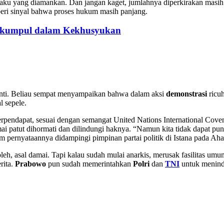
ku yang diamankan. Dan jangan kaget, jumlahnya diperkirakan masih
eri sinyal bahwa proses hukum masih panjang.
erkumpul dalam Kekhusyukan
ti. Beliau sempat menyampaikan bahwa dalam aksi
demonstrasi
ricuh
al sepele.
endapat, sesuai dengan semangat United Nations International Coven
ai patut dihormati dan dilindungi haknya. “Namun kita tidak dapat p
m pernyataannya didampingi pimpinan partai politik di Istana pada Ah
eh, asal damai. Tapi kalau sudah mulai anarkis, merusak fasilitas u
rita.
Prabowo
pun sudah memerintahkan
Polri
dan
TNI
untuk meninda