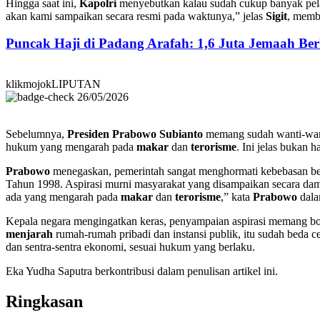
Hingga saat ini,
Kapolri
menyebutkan kalau sudah cukup banyak pela
akan kami sampaikan secara resmi pada waktunya,” jelas
Sigit
, memb
Puncak Haji di Padang Arafah: 1,6 Juta Jemaah B
klikmojokLIPUTAN
26/05/2026
Sebelumnya,
Presiden Prabowo Subianto
memang sudah wanti-wan
hukum yang mengarah pada
makar
dan
terorisme
. Ini jelas bukan h
Prabowo
menegaskan, pemerintah sangat menghormati kebebasan berp
Tahun 1998. Aspirasi murni masyarakat yang disampaikan secara dam
ada yang mengarah pada
makar
dan
terorisme
,” kata
Prabowo
dala
Kepala negara mengingatkan keras, penyampaian aspirasi memang bol
menjarah
rumah-rumah pribadi dan instansi publik, itu sudah beda ce
dan sentra-sentra ekonomi, sesuai hukum yang berlaku.
Eka Yudha Saputra berkontribusi dalam penulisan artikel ini.
Ringkasan