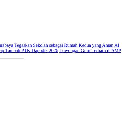
abaya Tegaskan Sekolah sebagai Rumah Kedua yang Aman
Al
ap Tambah PTK Dapodik 2026
Lowongan Guru Terbaru di SMP