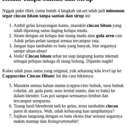
Nggak pake ribet, cuma butuh 4 langkah sat-set udah jadi
minuman
segar
cincau hitam tanpa santan dan sirup
ini:
Ambil gelas kesayangan kamu, masukin
cincau hitam
yang
udah dipotong sama daging kelapa muda.
Siram dengan air kelapa dan tuang madu atau
gula aren
cair.
Aduk pelan-pelan sampai semua tercampur rata.
Jangan lupa tambahin es batu yang banyak, biar segarnya
sampe ubun-ubun!
Voila!
Cincau hitam
sehat ini siap langsung kamu nikmati
sebagai pelepas dahaga di siang bolong. Dijamin nagih!
Kalau udah puas sama yang original, yuk sekarang kita
level up
ke
Cappuccino Cincau Hitam
! Ini dia cara bikinnya:
Masukin semua bahan utama (cappuccino bubuk, susu bubuk
cokelat, air, gula pasir, susu kental manis, dan es batu) ke
dalam blender. Gas pol sampai semuanya lembut dan
tercampur sempurna.
Tuang hasil blenderan tadi ke gelas, terus tambahin
cincau
parut di atasnya. Wah, udah kebayang kan tampilannya?
Sajikan langsung dengan es batu ekstra biar sensasi segarnya
makin mantap dan
Instagrammable
!