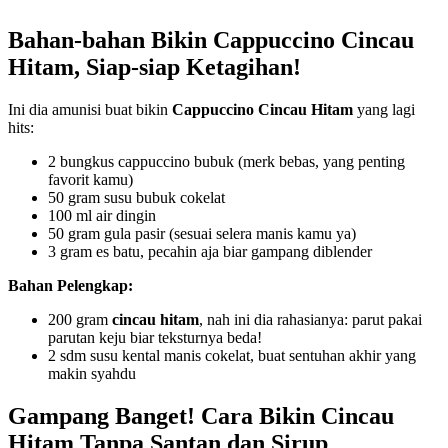
Bahan-bahan Bikin Cappuccino Cincau
Hitam, Siap-siap Ketagihan!
Ini dia amunisi buat bikin
Cappuccino Cincau Hitam
yang lagi
hits:
2 bungkus cappuccino bubuk (merk bebas, yang penting
favorit kamu)
50 gram susu bubuk cokelat
100 ml air dingin
50 gram gula pasir (sesuai selera manis kamu ya)
3 gram es batu, pecahin aja biar gampang diblender
Bahan Pelengkap:
200 gram
cincau hitam
, nah ini dia rahasianya: parut pakai
parutan keju biar teksturnya beda!
2 sdm susu kental manis cokelat, buat sentuhan akhir yang
makin syahdu
Gampang Banget! Cara Bikin Cincau
Hitam Tanpa Santan dan Sirup