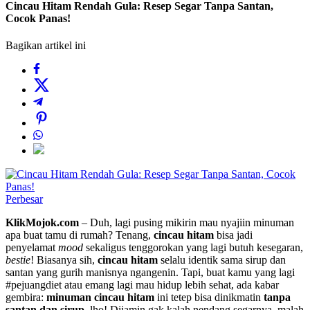
Cincau Hitam Rendah Gula: Resep Segar Tanpa Santan,
Cocok Panas!
Bagikan artikel ini
Perbesar
KlikMojok.com
– Duh, lagi pusing mikirin mau nyajiin minuman
apa buat tamu di rumah? Tenang,
cincau hitam
bisa jadi
penyelamat
mood
sekaligus tenggorokan yang lagi butuh kesegaran,
bestie
! Biasanya sih,
cincau hitam
selalu identik sama sirup dan
santan yang gurih manisnya ngangenin. Tapi, buat kamu yang lagi
#pejuangdiet atau emang lagi mau hidup lebih sehat, ada kabar
gembira:
minuman cincau hitam
ini tetep bisa dinikmatin
tanpa
santan dan sirup
, lho! Dijamin gak kalah nendang segarnya, malah