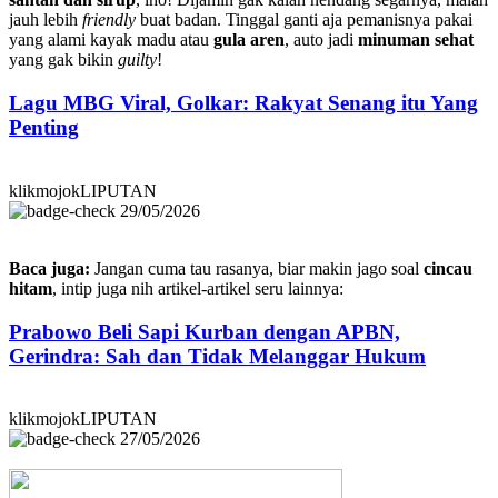
jauh lebih
friendly
buat badan. Tinggal ganti aja pemanisnya pakai
yang alami kayak madu atau
gula aren
, auto jadi
minuman sehat
yang gak bikin
guilty
!
Lagu MBG Viral, Golkar: Rakyat Senang itu Yang
Penting
klikmojokLIPUTAN
29/05/2026
Baca juga:
Jangan cuma tau rasanya, biar makin jago soal
cincau
hitam
, intip juga nih artikel-artikel seru lainnya:
Prabowo Beli Sapi Kurban dengan APBN,
Gerindra: Sah dan Tidak Melanggar Hukum
klikmojokLIPUTAN
27/05/2026