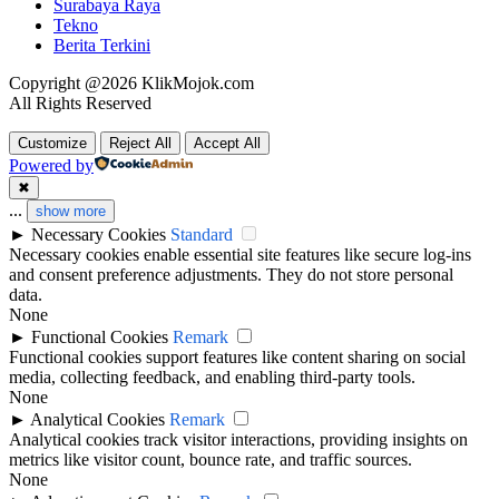
Surabaya Raya
Tekno
Berita Terkini
Copyright @2026 KlikMojok.com
All Rights Reserved
Customize
Reject All
Accept All
Powered by
✖
...
show more
►
Necessary Cookies
Standard
Necessary cookies enable essential site features like secure log-ins
and consent preference adjustments. They do not store personal
data.
None
►
Functional Cookies
Remark
Functional cookies support features like content sharing on social
media, collecting feedback, and enabling third-party tools.
None
►
Analytical Cookies
Remark
Analytical cookies track visitor interactions, providing insights on
metrics like visitor count, bounce rate, and traffic sources.
None