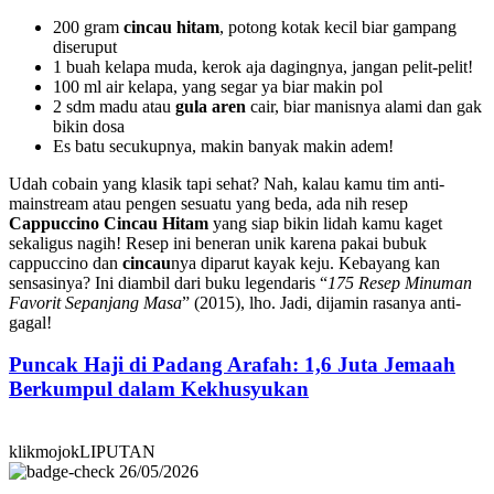
200 gram
cincau hitam
, potong kotak kecil biar gampang
diseruput
1 buah kelapa muda, kerok aja dagingnya, jangan pelit-pelit!
100 ml air kelapa, yang segar ya biar makin pol
2 sdm madu atau
gula aren
cair, biar manisnya alami dan gak
bikin dosa
Es batu secukupnya, makin banyak makin adem!
Udah cobain yang klasik tapi sehat? Nah, kalau kamu tim anti-
mainstream atau pengen sesuatu yang beda, ada nih resep
Cappuccino Cincau Hitam
yang siap bikin lidah kamu kaget
sekaligus nagih! Resep ini beneran unik karena pakai bubuk
cappuccino dan
cincau
nya diparut kayak keju. Kebayang kan
sensasinya? Ini diambil dari buku legendaris “
175 Resep Minuman
Favorit Sepanjang Masa
” (2015), lho. Jadi, dijamin rasanya anti-
gagal!
Puncak Haji di Padang Arafah: 1,6 Juta Jemaah
Berkumpul dalam Kekhusyukan
klikmojokLIPUTAN
26/05/2026